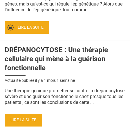
QUI SOMMES-NOUS ?
gènes, mais qu'est-ce qui régule l'épigénétique ? Alors que
l’influence de l’épigénétique, tout comme ...
PUBLICITÉ
CONDITIONS GÉNÉRALES
LIRE LA SUITE
CONTACT
DRÉPANOCYTOSE : Une thérapie
CRÉDITS
cellulaire qui mène à la guérison
fonctionnelle
Actualité publiée il y a
1 mois 1 semaine
Une thérapie génique prometteuse contre la drépanocytose
sévère et une guérison fonctionnelle chez presque tous les
patients , ce sont les conclusions de cette ...
LIRE LA SUITE