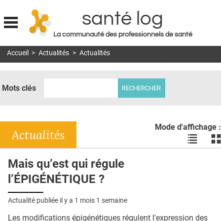
santé log
La communauté des professionnels de santé
Jump to navigation
Accueil
>
Actualités
>
Actualités
MON COMPTE
ABONNEMENT
Mots clés
S'ABONNER À LA REVUE SOIN À DOMICILE
ACTUS
Mode d'affichage :
DOSSIERS
Actualités
Voir
Vo
les
le
RÉSEAUX
actualité
ac
Mais qu’est qui régule
en
en
E-REVUE SAD
l’ÉPIGÉNÉTIQUE ?
liste
bl
THÉMA
Actualité publiée il y a
1 mois 1 semaine
L'APP
Les modifications épigénétiques régulent l'expression des