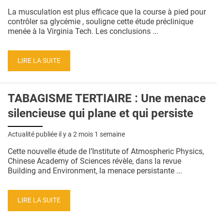
QUI SOMMES-NOUS ?
La musculation est plus efficace que la course à pied pour
contrôler sa glycémie , souligne cette étude préclinique
PUBLICITÉ
menée à la Virginia Tech. Les conclusions ...
CONDITIONS GÉNÉRALES
LIRE LA SUITE
CONTACT
CRÉDITS
TABAGISME TERTIAIRE : Une menace
silencieuse qui plane et qui persiste
Actualité publiée il y a
2 mois 1 semaine
Cette nouvelle étude de l’Institute of Atmospheric Physics,
Chinese Academy of Sciences révèle, dans la revue
Building and Environment, la menace persistante ...
LIRE LA SUITE