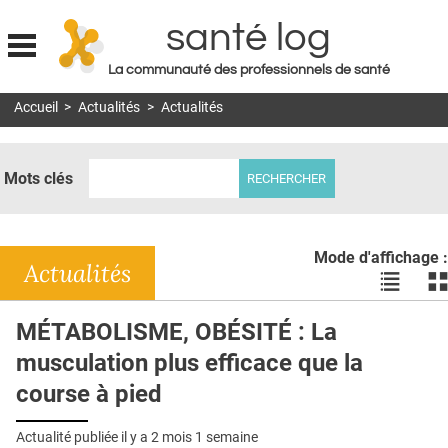
santé log
La communauté des professionnels de santé
Jump to navigation
Accueil
>
Actualités
>
Actualités
MON COMPTE
ABONNEMENT
Mots clés
S'ABONNER À LA REVUE SOIN À DOMICILE
ACTUS
Mode d'affichage :
DOSSIERS
Actualités
Voir
Vo
les
le
RÉSEAUX
actualité
ac
MÉTABOLISME, OBÉSITÉ : La
en
en
E-REVUE SAD
musculation plus efficace que la
liste
bl
THÉMA
course à pied
L'APP
Actualité publiée il y a
2 mois 1 semaine