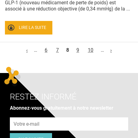
GLP-1 (nouveau médicament de perte de poids) est
associé à une réduction objective (de 0,34 mmHg) de la ...
LIRE LA SUITE
Pages
‹
…
6
7
8
9
10
…
›
RESTEZ INFORMÉ
Abonnez-vous gratuitement à notre newsletter
Adresse e-mail