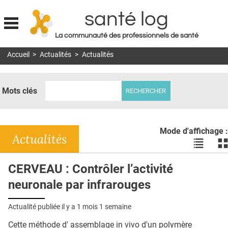
santé log
La communauté des professionnels de santé
Jump to navigation
Accueil
>
Actualités
>
Actualités
MON COMPTE
ABONNEMENT
Mots clés
S'ABONNER À LA REVUE SOIN À DOMICILE
ACTUS
Mode d'affichage :
DOSSIERS
Actualités
Voir
Vo
les
le
RÉSEAUX
actualité
ac
CERVEAU : Contrôler l’activité
en
en
E-REVUE SAD
neuronale par infrarouges
liste
bl
THÉMA
Actualité publiée il y a
1 mois 1 semaine
L'APP
Cette méthode d' assemblage in vivo d'un polymère