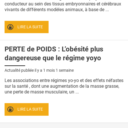
QUI SOMMES-NOUS ?
conducteur au sein des tissus embryonnaires et cérébraux
vivants de différents modèles animaux, à base de ...
PUBLICITÉ
CONDITIONS GÉNÉRALES
LIRE LA SUITE
CONTACT
PERTE de POIDS : L’obésité plus
CRÉDITS
dangereuse que le régime yoyo
Actualité publiée il y a
1 mois 1 semaine
Les associations entre régimes yo-yo et des effets néfastes
sur la santé , dont une augmentation de la masse grasse,
une perte de masse musculaire, un ...
LIRE LA SUITE