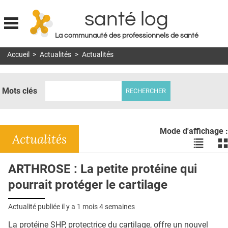
santé log
La communauté des professionnels de santé
Jump to navigation
Accueil
>
Actualités
>
Actualités
MON COMPTE
ABONNEMENT
Mots clés
S'ABONNER À LA REVUE SOIN À DOMICILE
ACTUS
Mode d'affichage :
DOSSIERS
Actualités
Voir
Vo
les
le
RÉSEAUX
actualité
ac
ARTHROSE : La petite protéine qui
en
en
E-REVUE SAD
pourrait protéger le cartilage
liste
bl
THÉMA
Actualité publiée il y a
1 mois 4 semaines
L'APP
La protéine SHP, protectrice du cartilage, offre un nouvel