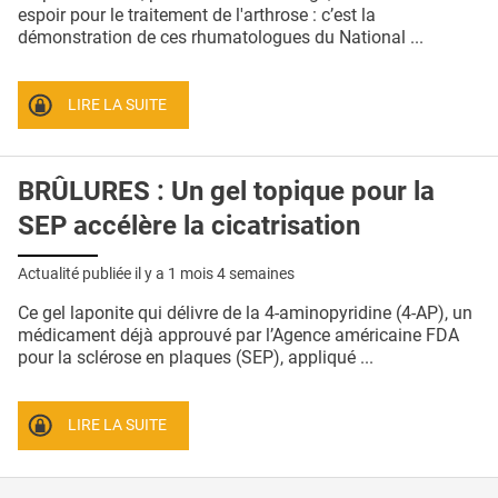
QUI SOMMES-NOUS ?
espoir pour le traitement de l'arthrose : c’est la
démonstration de ces rhumatologues du National ...
PUBLICITÉ
CONDITIONS GÉNÉRALES
LIRE LA SUITE
CONTACT
BRÛLURES : Un gel topique pour la
CRÉDITS
SEP accélère la cicatrisation
Actualité publiée il y a
1 mois 4 semaines
Ce gel laponite qui délivre de la 4-aminopyridine (4-AP), un
médicament déjà approuvé par l’Agence américaine FDA
pour la sclérose en plaques (SEP), appliqué ...
LIRE LA SUITE