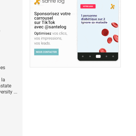
e
nes
 la
nstate
rsity ...