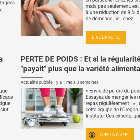
rtagées
mais pas seulement, est
s
à une réduction de 9 % d
de démence ; ici, chez ...
LIRE LA SUITE
a
PERTE DE POIDS : Et si la régularit
"payait" plus que la variété alimenta
Actualité publiée il y a
1 mois 3 semaines
ique
« Envie de perdre du poi
ficace
Essayez de manger les
atigue
repas régulièrement ! » ,
nclut
cette équipe de l’Oregon
Institute. Ces experts, qui 
LIRE LA SUITE