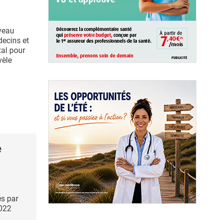
veau
decins et
tal pour
vèle
e
és par
2022