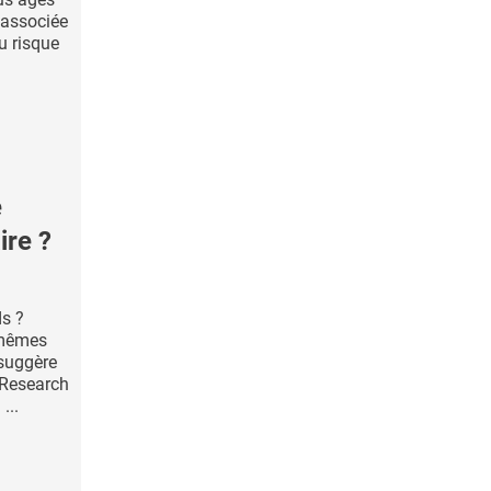
 associée
u risque
é
ire ?
ds ?
 mêmes
 suggère
 Research
...