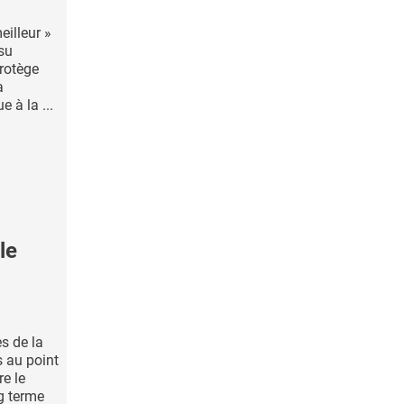
eilleur »
ssu
rotège
a
 à la ...
le
s de la
 au point
re le
ng terme