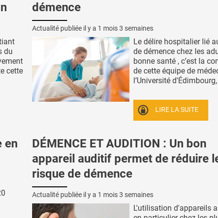
on
démence
Actualité publiée il y a
1 mois 3 semaines
tiant
Le délire hospitalier lié 
s du
de démence chez les adu
ivement
bonne santé , c’est la co
te cette
de cette équipe de méde
l’Université d'Édimbourg, 
LIRE LA SUITE
 en
DÉMENCE ET AUDITION : Un bon
appareil auditif permet de réduire l
risque de démence
20
Actualité publiée il y a
1 mois 3 semaines
L'utilisation d'appareils a
en particulier chez les p