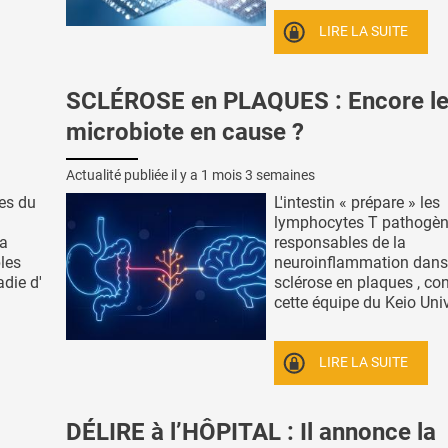
LIRE LA SUITE
SCLÉROSE en PLAQUES : Encore l
microbiote en cause ?
Actualité publiée il y a
1 mois 3 semaines
es du
L'intestin « prépare » les
lymphocytes T pathogè
la
responsables de la
les
neuroinflammation dans
adie d'
sclérose en plaques , co
cette équipe du Keio Unive
LIRE LA SUITE
DÉLIRE à l’HÔPITAL : Il annonce la