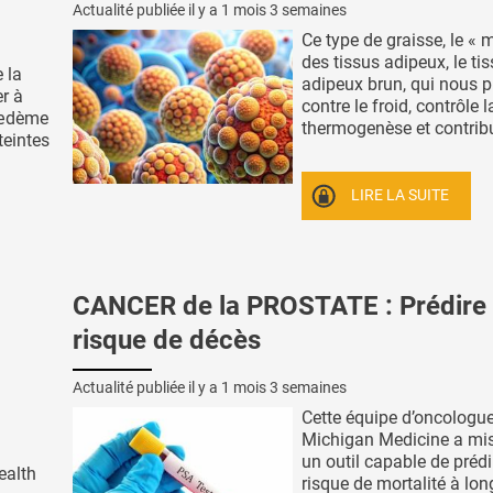
Actualité publiée il y a
1 mois 3 semaines
Ce type de graisse, le « m
des tissus adipeux, le ti
 la
adipeux brun, qui nous p
er à
contre le froid, contrôle l
hœdème
thermogenèse et contribue
teintes
LIRE LA SUITE
CANCER de la PROSTATE : Prédire 
risque de décès
Actualité publiée il y a
1 mois 3 semaines
Cette équipe d’oncologue
Michigan Medicine a mis
un outil capable de prédi
ealth
risque de mortalité à lo