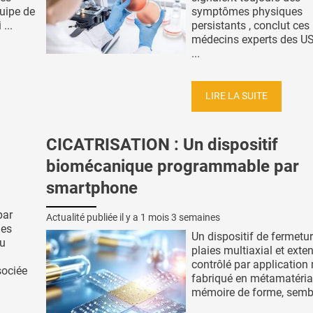
quipe de
symptômes physiques
...
persistants , conclut ces
médecins experts des US
...
LIRE LA SUITE
CICATRISATION : Un dispositif
biomécanique programmable par
smartphone
par
Actualité publiée il y a
1 mois 3 semaines
des
Un dispositif de fermetu
au
plaies multiaxial et exten
contrôlé par application 
sociée
fabriqué en métamatéria
mémoire de forme, semble