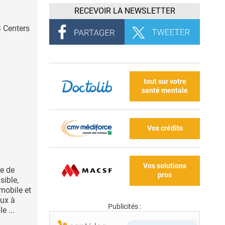
RECEVOIR LA NEWSLETTER
 Centers
tout sur votre
santé mentale
Vos crédits
Vos solutions
re de
pros
sible,
mobile et
ux à
Publicités :
 ...