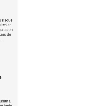
au risque
ltes en
nclusion
cins de
...
e
uditifs,
lus âgés