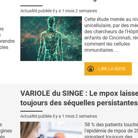
Actualité publiée il y a
1 mois 2 semaines
Cette étude menée au ni
unicellulaire, par des mé
es
des chercheurs de l'Hôpi
e
enfants de Cincinnati, ré
prendre
comment les cellules
bles
immunitaires ...
LIRE LA SUITE
VARIOLE du SINGE : Le mpox laiss
toujours des séquelles persistantes
Actualité publiée il y a
1 mois 2 semaines
e
58 % des patients touch
igines
l'épidémie de mpox de 
vés
signalent toujours des