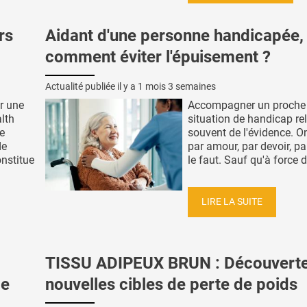
rs
Aidant d'une personne handicapée,
comment éviter l'épuisement ?
Actualité publiée il y a
1 mois 3 semaines
r une
Accompagner un proche
lth
situation de handicap re
e
souvent de l'évidence. On
de
par amour, par devoir, par
onstitue
le faut. Sauf qu'à force de
LIRE LA SUITE
TISSU ADIPEUX BRUN : Découvert
le
nouvelles cibles de perte de poids