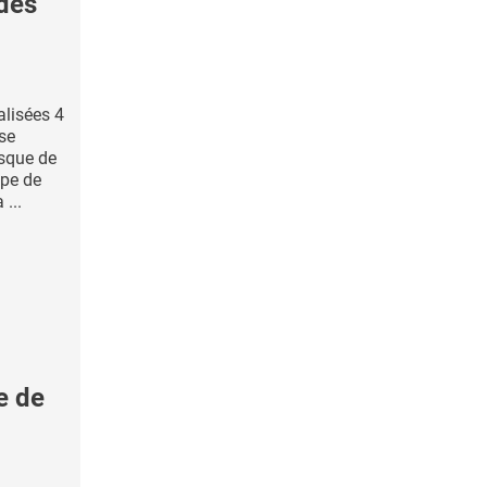
des
alisées 4
se
isque de
ipe de
...
e de