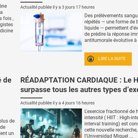
ène
Actualité publiée il y a
3 jours 17 heures
la
Des prélèvements sangu
 fois ,
répétés — une forme de 
ogistes
liquide — permettent d'év
dicine
de prédire la réponse im
antitumorale évolutive à l'
LIRE LA SUITE
é de
RÉADAPTATION CARDIAQUE : Le H
surpasse tous les autres types d’ex
Actualité publiée il y a
4 jours 16 heures
L'exercice fractionné de 
intensité ( HIIT : High-int
plus de
interval training) est con
 de
cette nouvelle recherche
tent un
l'Universidad Miguel ...