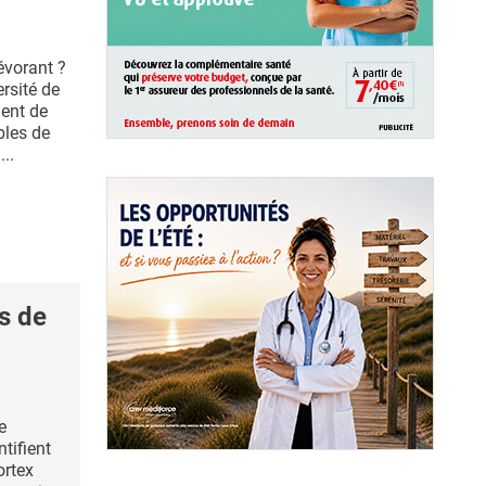
évorant ?
rsité de
ent de
bles de
...
s de
e
ntifient
ortex