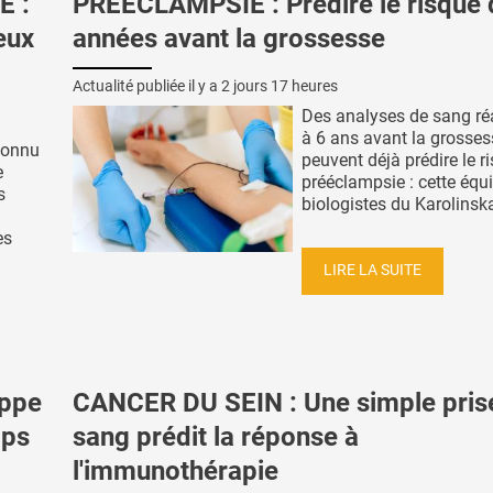
E :
PRÉÉCLAMPSIE : Prédire le risque 
ieux
années avant la grossesse
Actualité publiée il y a
2 jours 17 heures
Des analyses de sang ré
à 6 ans avant la grosses
connu
peuvent déjà prédire le r
e
prééclampsie : cette équ
s
biologistes du Karolinska 
es
LIRE LA SUITE
appe
CANCER DU SEIN : Une simple pris
mps
sang prédit la réponse à
l'immunothérapie