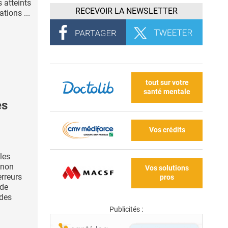
s atteints
RECEVOIR LA NEWSLETTER
tions ...
tout sur votre
santé mentale
es
Vos crédits
les
 non
Vos solutions
erreurs
pros
 de
 des
Publicités :