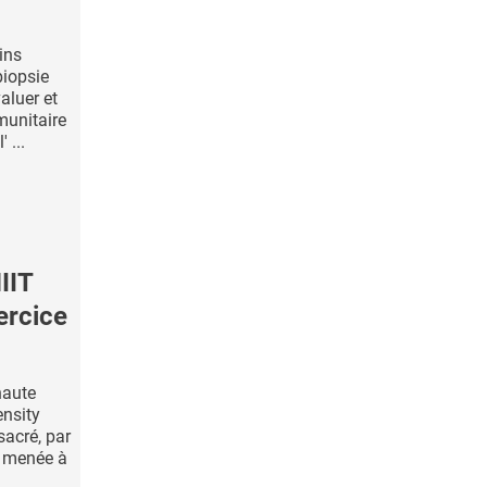
ins
biopsie
aluer et
munitaire
 ...
IIT
ercice
haute
ensity
sacré, par
, menée à