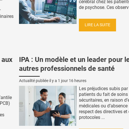
cérébral chez les patient
de psychose. Ces observa
r
inaires
LIRE LA SUITE
 aux
IPA : Un modèle et un leader pour l
autres professionnels de santé
Actualité publiée il y a
1 jour 16 heures
Les préjudices subis par 
patients du fait de soins
fantile
sécuritaires, en raison d’
(PCB)
médicales ou d’absence
respect des directives et
des
protocoles ...