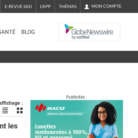
MON COMPTE
E-REVUE SAD
L'APP
THÉMAS
NASDAQ
SANTÉ
BLOG
Publicités :
ffichage :
Voir
Voir
les
les
actualités
actualités
nt les
en
en
liste
bloc