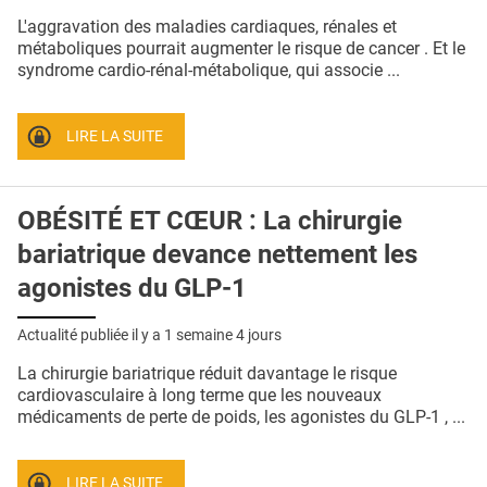
QUI SOMMES-NOUS ?
L'aggravation des maladies cardiaques, rénales et
métaboliques pourrait augmenter le risque de cancer . Et le
PUBLICITÉ
syndrome cardio-rénal-métabolique, qui associe ...
CONDITIONS GÉNÉRALES
LIRE LA SUITE
CONTACT
CRÉDITS
OBÉSITÉ ET CŒUR : La chirurgie
bariatrique devance nettement les
agonistes du GLP-1
Actualité publiée il y a
1 semaine 4 jours
La chirurgie bariatrique réduit davantage le risque
cardiovasculaire à long terme que les nouveaux
médicaments de perte de poids, les agonistes du GLP-1 , ...
LIRE LA SUITE