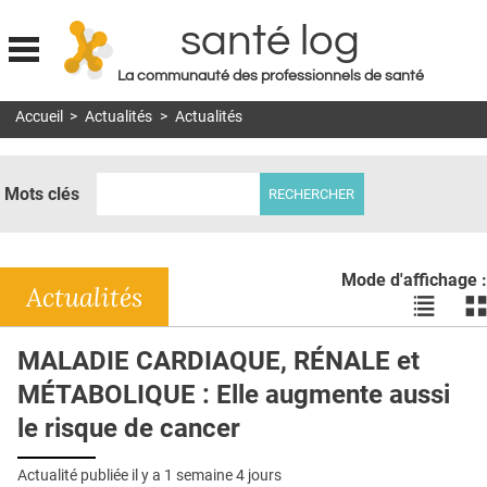
santé log
La communauté des professionnels de santé
Jump to navigation
Accueil
>
Actualités
>
Actualités
MON COMPTE
ABONNEMENT
Mots clés
S'ABONNER À LA REVUE SOIN À DOMICILE
ACTUS
Mode d'affichage :
DOSSIERS
Actualités
Voir
Vo
les
le
RÉSEAUX
actualité
ac
MALADIE CARDIAQUE, RÉNALE et
en
en
E-REVUE SAD
MÉTABOLIQUE : Elle augmente aussi
liste
bl
THÉMA
le risque de cancer
L'APP
Actualité publiée il y a
1 semaine 4 jours