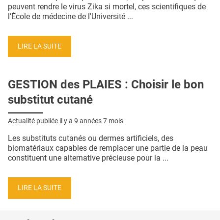
QUI SOMMES-NOUS ?
peuvent rendre le virus Zika si mortel, ces scientifiques de
l’École de médecine de l'Université ...
PUBLICITÉ
CONDITIONS GÉNÉRALES
LIRE LA SUITE
CONTACT
GESTION des PLAIES : Choisir le bon
CRÉDITS
substitut cutané
Actualité publiée il y a
9 années 7 mois
Les substituts cutanés ou dermes artificiels, des
biomatériaux capables de remplacer une partie de la peau
constituent une alternative précieuse pour la ...
LIRE LA SUITE