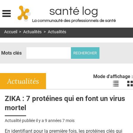
santé log
La communauté des professionnels de santé
Jump to navigation
Accueil
>
Actualités
>
Actualités
MON COMPTE
ABONNEMENT
Mots clés
S'ABONNER À LA REVUE SOIN À DOMICILE
ACTUS
Mode d'affichage :
DOSSIERS
Actualités
Voir
Vo
les
le
RÉSEAUX
actualité
ac
ZIKA : 7 protéines qui en font un virus
en
en
E-REVUE SAD
mortel
liste
bl
THÉMA
Actualité publiée il y a
9 années 7 mois
L'APP
En identifiant pour la première fois, les protéines clés qui