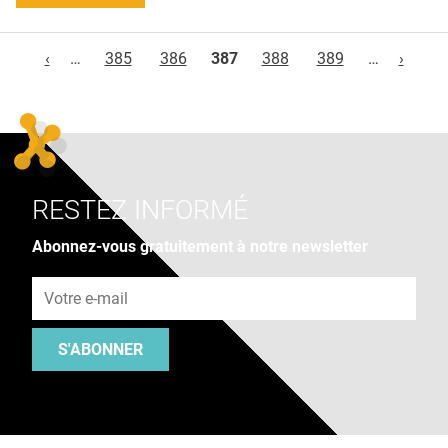
Pages
‹
…
385
386
387
388
389
…
›
RESTEZ INFORMÉ
Abonnez-vous gratuitement à notre newsletter
Adresse e-mail
S'ABONNER