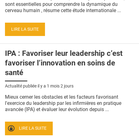
QUI SOMMES-NOUS ?
sont essentielles pour comprendre la dynamique du
cerveau humain , résume cette étude internationale ...
PUBLICITÉ
CONDITIONS GÉNÉRALES
LIRE LA SUITE
CONTACT
IPA : Favoriser leur leadership c’est
CRÉDITS
favoriser l’innovation en soins de
santé
Actualité publiée il y a
1 mois 2 jours
Mieux cerner les obstacles et les facteurs favorisant
l'exercice du leadership par les infirmières en pratique
avancée (IPA) et évaluer leur évolution depuis ...
LIRE LA SUITE