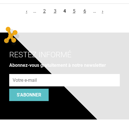
Pages
‹
…
2
3
4
5
6
…
›
RESTEZ INFORMÉ
Abonnez-vous gratuitement à notre newsletter
Adresse e-mail
S'ABONNER