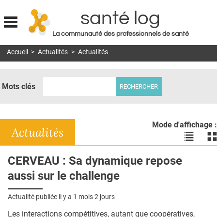
santé log
La communauté des professionnels de santé
Jump to navigation
Accueil
>
Actualités
>
Actualités
MON COMPTE
ABONNEMENT
Mots clés
S'ABONNER À LA REVUE SOIN À DOMICILE
ACTUS
Mode d'affichage :
DOSSIERS
Actualités
Voir
Vo
les
le
RÉSEAUX
actualité
ac
CERVEAU : Sa dynamique repose
en
en
E-REVUE SAD
aussi sur le challenge
liste
bl
THÉMA
Actualité publiée il y a
1 mois 2 jours
L'APP
Les interactions compétitives, autant que coopératives,