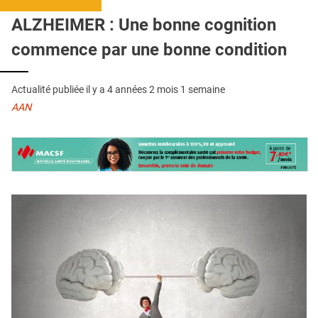
QUI SOMMES-NOUS ?
ALZHEIMER : Une bonne cognition
PUBLICITÉ
commence par une bonne condition
CONDITIONS GÉNÉRALES
Actualité publiée il y a
4 années 2 mois 1 semaine
CONTACT
AAN
CRÉDITS