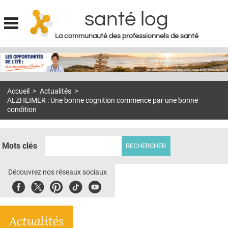
santé log
La communauté des professionnels de santé
Jump to navigation
MON COMPTE
ABONNEMENT
Accueil
>
Actualités
>
S'ABONNER À LA REVUE SOIN À DOMICILE
ALZHEIMER : Une bonne cognition commence par une bonne
condition
ACTUS
DOSSIERS
Mots clés
RÉSEAUX
Découvrez nos réseaux sociaux
E-REVUE SAD
Facebook
Twitter
Pinterest
Tiktok
Youbute
THÉMA
L'APP
Actualités