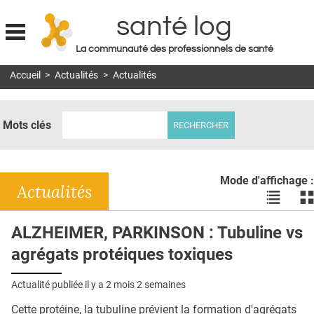
santé log
La communauté des professionnels de santé
Jump to navigation
Accueil
>
Actualités
>
Actualités
MON COMPTE
ABONNEMENT
Mots clés
S'ABONNER À LA REVUE SOIN À DOMICILE
ACTUS
Mode d'affichage :
DOSSIERS
Actualités
Voir
Vo
les
le
RÉSEAUX
actualité
ac
ALZHEIMER, PARKINSON : Tubuline vs
en
en
E-REVUE SAD
agrégats protéiques toxiques
liste
bl
THÉMA
Actualité publiée il y a
2 mois 2 semaines
L'APP
Cette protéine, la tubuline prévient la formation d'agrégats