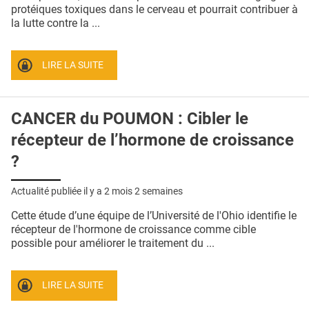
QUI SOMMES-NOUS ?
protéiques toxiques dans le cerveau et pourrait contribuer à
la lutte contre la ...
PUBLICITÉ
CONDITIONS GÉNÉRALES
LIRE LA SUITE
CONTACT
CANCER du POUMON : Cibler le
CRÉDITS
récepteur de l’hormone de croissance
?
Actualité publiée il y a
2 mois 2 semaines
Cette étude d’une équipe de l’Université de l'Ohio identifie le
récepteur de l'hormone de croissance comme cible
possible pour améliorer le traitement du ...
LIRE LA SUITE