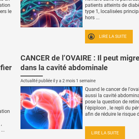
ation
patients atteints de diab
ers le
type 1, localisées princi
hors ...
LIRE LA SUITE
CANCER de l’OVAIRE : Il peut migre
fier
dans la cavité abdominale
Actualité publiée il y a
2 mois 1 semaine
Quand le cancer de l'ovai
aussi la cavité abdomina
pose la question de retir
l'épiploon , le repli du pé
cation
afin de réduire le risque d
,
...
LIRE LA SUITE