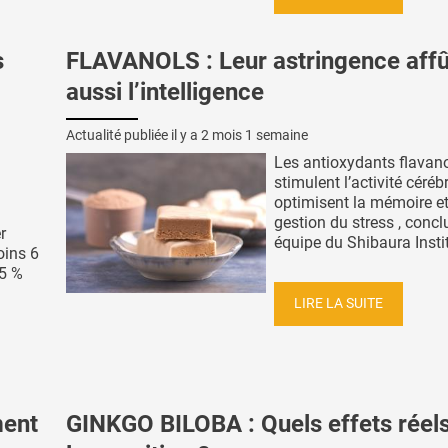
s
FLAVANOLS : Leur astringence affû
aussi l’intelligence
Actualité publiée il y a
2 mois 1 semaine
Les antioxydants flavan
stimulent l’activité céréb
optimisent la mémoire et
gestion du stress , concl
r
équipe du Shibaura Institu
oins 6
25 %
LIRE LA SUITE
ent
GINKGO BILOBA : Quels effets réels