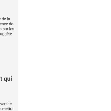
 de la
sence de
a sur les
suggère
.
t qui
iversité
e mettre