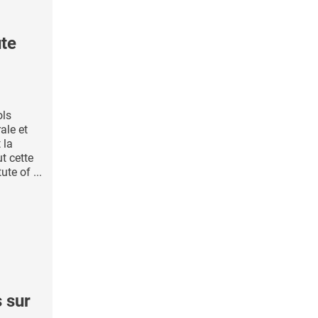
te
ols
rale et
 la
ut cette
te of ...
 sur