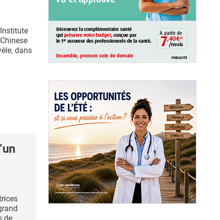
Institute
 Chinese
èle, dans
’un
trices
 grand
s de