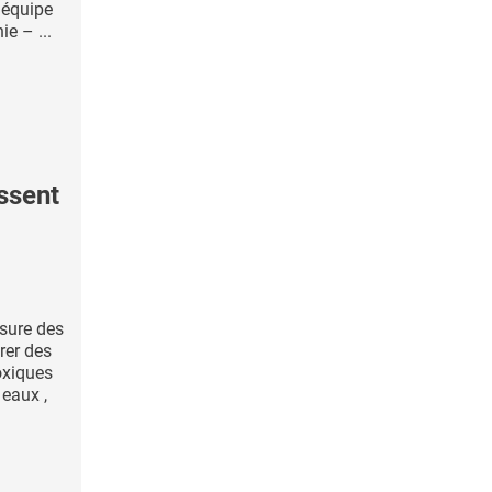
 équipe
ie – ...
ssent
sure des
rer des
oxiques
 eaux ,