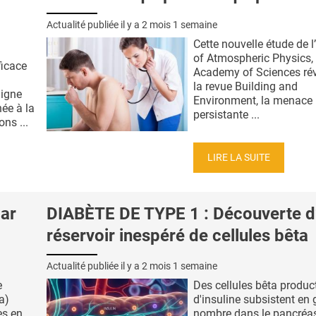
Actualité publiée il y a
2 mois 1 semaine
Cette nouvelle étude de l’
of Atmospheric Physics,
ficace
Academy of Sciences rév
la revue Building and
ligne
Environment, la menace
ée à la
persistante ...
ns ...
LIRE LA SUITE
ar
DIABÈTE DE TYPE 1 : Découverte d
réservoir inespéré de cellules bêta
Actualité publiée il y a
2 mois 1 semaine
e
Des cellules bêta produc
a)
d'insuline subsistent en
es en
nombre dans le pancréa