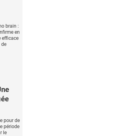
mo brain :
onfirme en
 efficace
s de
Une
iée
e pour de
e période
r le