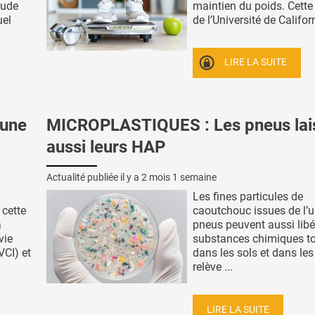
tude
maintien du poids. Cette
uel
de l’Université de Californ
LIRE LA SUITE
’une
MICROPLASTIQUES : Les pneus lai
aussi leurs HAP
Actualité publiée il y a
2 mois 1 semaine
Les fines particules de
 cette
caoutchouc issues de l’u
a
pneus peuvent aussi libé
vie
substances chimiques t
VCI) et
dans les sols et dans les
relève ...
LIRE LA SUITE