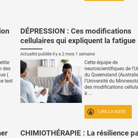
ion
DÉPRESSION : Ces modifications
cellulaires qui expliquent la fatigue
Actualité publiée il y a
2 mois 1 semaine
etite
Cette équipe de
n des
neuroscientifiques de l’U
ue (
du Queensland (Australie
e test
l'Université du Minnesota,
des modifications cellula
à ...
LIRE LA SUITE
er
CHIMIOTHÉRAPIE : La résilience p