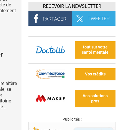
ète de
RECEVOIR LA NEWSLETTER
palement
tout sur votre
santé mentale
r
Vos crédits
re altère
le, se
er
Vos solutions
ritoine
pros
e ...
Publicités :