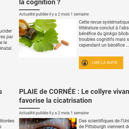
la cognition ?
Actualité publiée il y a
2 mois 1 semaine
Cette revue systématique
littérature conclut à l'ab
lucider
bénéfice du ginkgo bilob
es par
troubles cognitifs mais 
e le
cependant un bénéfice ..
natal .
LIRE LA SUITE
s
PLAIE de CORNÉE : Le collyre vivan
favorise la cicatrisation
Actualité publiée il y a
2 mois 1 semaine
éliorées
Des scientifiques de l'Un
s
de Pittsburgh viennent d