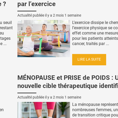
e ?
par l’exercice
Actualité publiée il y a
2 mois 1 semaine
u seuil
L’exercice dissipe le che
 restant
l’exercice physique se c
eu
effet comme une mesure
ntages
pour les patients atteint
 ...
cancer, traités par ...
LIRE LA SUITE
MÉNOPAUSE et PRISE de POIDS : 
nouvelle cible thérapeutique identif
Actualité publiée il y a
2 mois 1 semaine
La ménopause représent
ien
nombreuses femmes, un
de transition critique pou