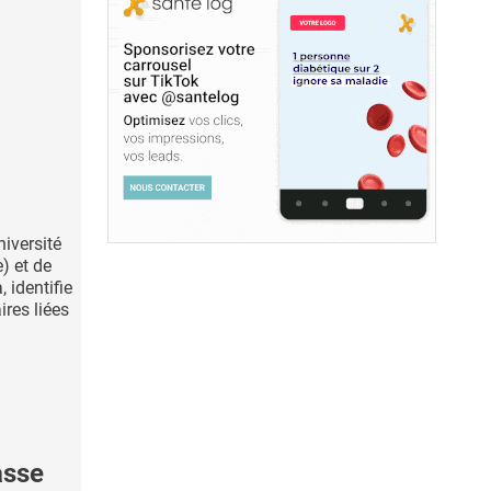
niversité
) et de
 identifie
ires liées
asse