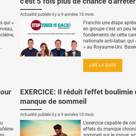
c'est 5 fois plus de chance d'arrêter
Actualité publiée il y a
9 années 10 mois
s qui «
Franchir une étape après 
erveau,
en groupe c’est un peu l
cléine,
fondements de cette c
nationale anti-tabac qui
.
» au Royaume-Uni. Basée 
LIRE LA SUITE
jour
EXERCICE: Il réduit l'effet boulimie
manque de sommeil
Actualité publiée il y a
9 années 10 mois
ou
L’exercice capable de con
aféine-
effets du manque chron
es
sommeil sur le risque, ac