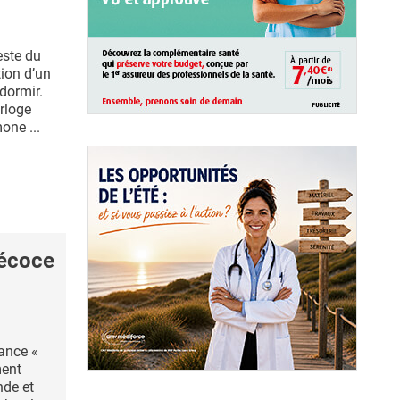
este du
ion d’un
dormir.
orloge
one ...
écoce
ance «
ment
de et