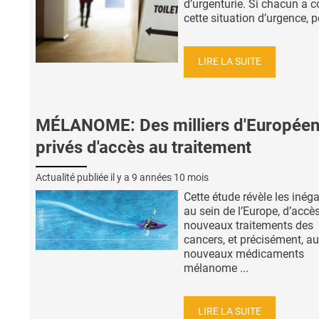
d’urgenturie. Si chacun a 
cette situation d’urgence, po
LIRE LA SUITE
MÉLANOME: Des milliers d'Europée
privés d'accès au traitement
Actualité publiée il y a
9 années 10 mois
Cette étude révèle les inéga
au sein de l’Europe, d’accè
nouveaux traitements des
cancers, et précisément, a
nouveaux médicaments
mélanome ...
LIRE LA SUITE