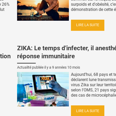
e 26%
surpoids et d'obésité, c’e
lut
démonstration de cette éq
LIRE LA SUITE
ZIKA: Le temps d'infecter, il anesthé
tion
réponse immunitaire
Actualité publiée il y a
9 années 10 mois
Aujourd’hui, 68 pays et te
déclarent lune transmiss
virus Zika sur leur territoi
selon l'OMS, 21 pays sig
des cas de microcéphalies
LIRE LA SUITE