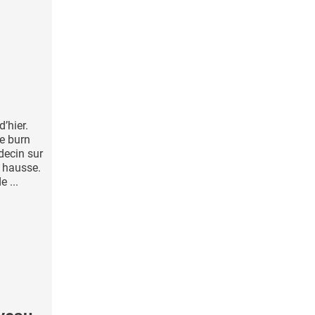
’hier.
le burn
decin sur
n hausse.
 ...