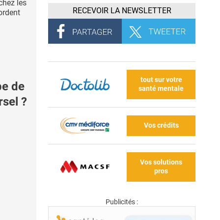
chez les
RECEVOIR LA NEWSLETTER
ordent
tout sur votre
pe de
santé mentale
sel ?
Vos crédits
Vos solutions
pros
Publicités :