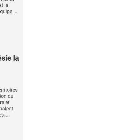
st la
uipe ...
sie la
rritoires
ion du
re et
nalent
, ...