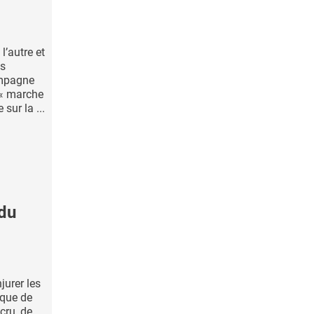
l’autre et
es
ampagne
 « marche
sur la ...
 du
jurer les
ique de
cru, de