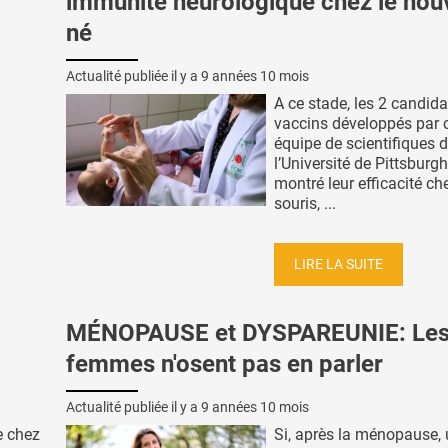
immunité neurologique chez le nou
né
Actualité publiée il y a
9 années 10 mois
A ce stade, les 2 candida
vaccins développés par c
équipe de scientifiques 
l’Université de Pittsburg
montré leur efficacité ch
souris, ...
LIRE LA SUITE
MÉNOPAUSE et DYSPAREUNIE: Le
femmes n'osent pas en parler
Actualité publiée il y a
9 années 10 mois
e chez
Si, après la ménopause,