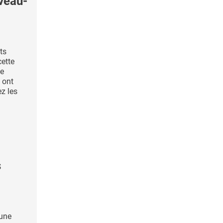
veau-
ts
ette
de
h ont
ez les
s
 une