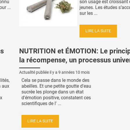
connu
son usage est croissant 
ur ...
jeunes. Les études s’acc
sur les ...
LIRE LA SUITE
ns
NUTRITION et ÉMOTION: Le princi
la récompense, un processus univer
Actualité publiée il y a
9 années 10 mois
lités,
Cela se passe dans le monde des
s aux
abeilles. Et une petite goutte d'eau
sucrée les plonge dans un état
ux
d'émotion positive, constatent ces
scientifiques de l' ...
LIRE LA SUITE