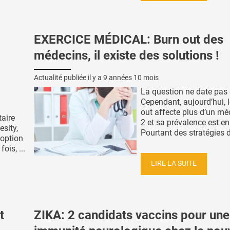
EXERCICE MÉDICAL: Burn out des
médecins, il existe des solutions !
Actualité publiée il y a
9 années 10 mois
La question ne date pas d
Cependant, aujourd’hui, 
out affecte plus d’un mé
aire
2 et sa prévalence est e
sity,
Pourtant des stratégies de
option
ois, ...
LIRE LA SUITE
t
ZIKA: 2 candidats vaccins pour une