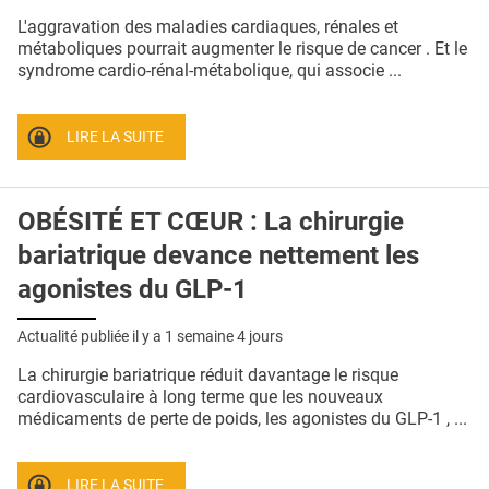
QUI SOMMES-NOUS ?
L'aggravation des maladies cardiaques, rénales et
métaboliques pourrait augmenter le risque de cancer . Et le
PUBLICITÉ
syndrome cardio-rénal-métabolique, qui associe ...
CONDITIONS GÉNÉRALES
LIRE LA SUITE
CONTACT
CRÉDITS
OBÉSITÉ ET CŒUR : La chirurgie
bariatrique devance nettement les
agonistes du GLP-1
Actualité publiée il y a
1 semaine 4 jours
La chirurgie bariatrique réduit davantage le risque
cardiovasculaire à long terme que les nouveaux
médicaments de perte de poids, les agonistes du GLP-1 , ...
LIRE LA SUITE