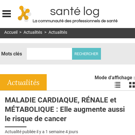
santé log
La communauté des professionnels de santé
Jump to navigation
Accueil
>
Actualités
>
Actualités
MON COMPTE
ABONNEMENT
Mots clés
S'ABONNER À LA REVUE SOIN À DOMICILE
ACTUS
Mode d'affichage :
DOSSIERS
Actualités
Voir
Vo
les
le
RÉSEAUX
actualité
ac
MALADIE CARDIAQUE, RÉNALE et
en
en
E-REVUE SAD
MÉTABOLIQUE : Elle augmente aussi
liste
bl
THÉMA
le risque de cancer
L'APP
Actualité publiée il y a
1 semaine 4 jours