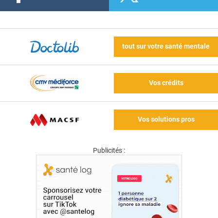
tout sur votre santé mentale
Vos crédits
Vos solutions pros
Publicités :