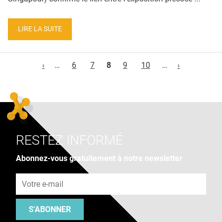
LIRE LA SUITE
Pages
‹
…
6
7
8
9
10
…
›
RESTEZ INFORMÉ
Abonnez-vous gratuitement à notre newsletter
Adresse e-mail
S'ABONNER