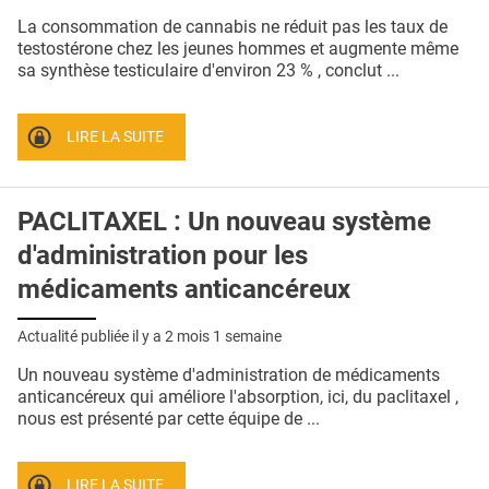
QUI SOMMES-NOUS ?
La consommation de cannabis ne réduit pas les taux de
testostérone chez les jeunes hommes et augmente même
PUBLICITÉ
sa synthèse testiculaire d'environ 23 % , conclut ...
CONDITIONS GÉNÉRALES
LIRE LA SUITE
CONTACT
CRÉDITS
PACLITAXEL : Un nouveau système
d'administration pour les
médicaments anticancéreux
Actualité publiée il y a
2 mois 1 semaine
Un nouveau système d'administration de médicaments
anticancéreux qui améliore l'absorption, ici, du paclitaxel ,
nous est présenté par cette équipe de ...
LIRE LA SUITE