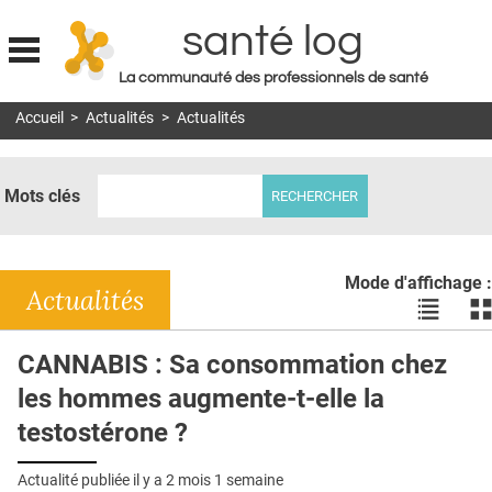
santé log
La communauté des professionnels de santé
Jump to navigation
Accueil
>
Actualités
>
Actualités
MON COMPTE
ABONNEMENT
Mots clés
S'ABONNER À LA REVUE SOIN À DOMICILE
ACTUS
Mode d'affichage :
DOSSIERS
Actualités
Voir
Vo
les
le
RÉSEAUX
actualité
ac
CANNABIS : Sa consommation chez
en
en
E-REVUE SAD
les hommes augmente-t-elle la
liste
bl
THÉMA
testostérone ?
L'APP
Actualité publiée il y a
2 mois 1 semaine