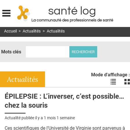
santé log
La communauté des professionnels de santé
Jump to navigation
Accueil
>
Actualités
>
Actualités
MON COMPTE
ABONNEMENT
Mots clés
S'ABONNER À LA REVUE SOIN À DOMICILE
ACTUS
Mode d'affichage :
DOSSIERS
Actualités
Voir
Vo
les
le
RÉSEAUX
actualité
ac
ÉPILEPSIE : L’inverser, c’est possible…
en
en
E-REVUE SAD
chez la souris
liste
bl
THÉMA
Actualité publiée il y a
1 mois 1 semaine
L'APP
Ces scientifiques de l'Université de Virginie sont parvenus à