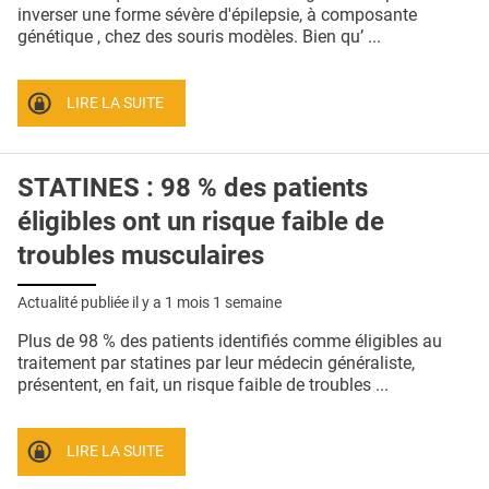
QUI SOMMES-NOUS ?
inverser une forme sévère d'épilepsie, à composante
génétique , chez des souris modèles. Bien qu’ ...
PUBLICITÉ
CONDITIONS GÉNÉRALES
LIRE LA SUITE
CONTACT
STATINES : 98 % des patients
CRÉDITS
éligibles ont un risque faible de
troubles musculaires
Actualité publiée il y a
1 mois 1 semaine
Plus de 98 % des patients identifiés comme éligibles au
traitement par statines par leur médecin généraliste,
présentent, en fait, un risque faible de troubles ...
LIRE LA SUITE