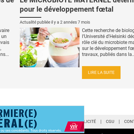
s de
Le MICROBIOTE MATERNEL déterm
pour le développement fœtal
Actualité publiée il y a
2 années 7 mois
vaire
Cette recherche de biolo
à un
l’Université d'Helsinki dé
uvais
rôle clé du microbiote m
,
sur le développement fœ
ns...
travaux, publiés dans la..
LIRE LA SUITE
LETTER
QUI SOMMES-NOUS ?
PUBLICITÉ
CGU
CON