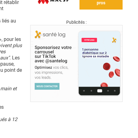
t rétablir
pros
nt
 liés au
Publicités :
», pour les
vivent plus
res
naux"
. Les
opause,
au point de
 main et
es
ués à 12