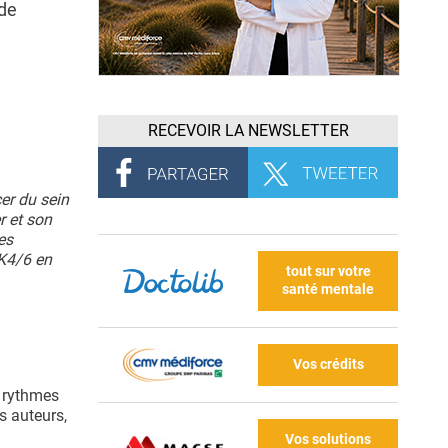
 de
RECEVOIR LA NEWSLETTER
cer du sein
r et son
es
DK4/6 en
tout sur votre
santé mentale
Vos crédits
s rythmes
es auteurs,
Vos solutions