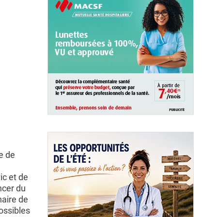
e de
ic et de
ncer du
naire de
ossibles