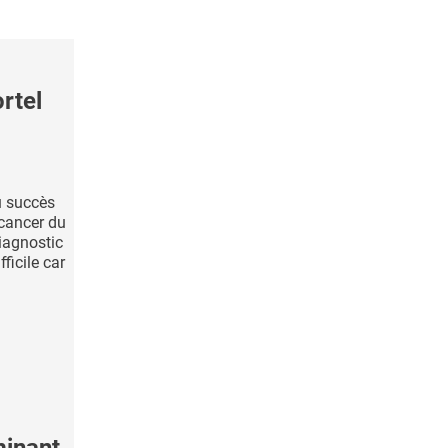
rtel
u succès
 cancer du
iagnostic
ficile car