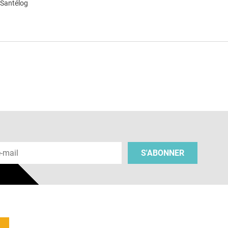
 Santélog
e
 e-mail
S'ABONNER