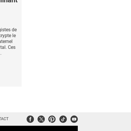
inant
gistes de
crypte le
aternel
tal. Ces
.
Facebook
Twitter
Pinterest
Tiktok
Youtube
TACT