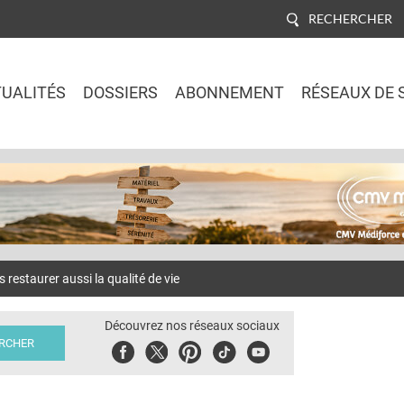
RECHERCHER
UALITÉS
DOSSIERS
ABONNEMENT
RÉSEAUX DE 
Jump to navigation
restaurer aussi la qualité de vie
Découvrez nos réseaux sociaux
Facebook
Twitter
Pinterest
Tiktok
Youbute