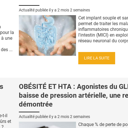
Actualité publiée il y a
2 mois 2 semaines
Cet implant souple et san
permet de traiter les mal
n
inflammatoires chroniqu
pour la
l'intestin (MICI) en exploi
e à une
réseau neuronal du corps.
des ...
LIRE LA SUITE
s
OBÉSITÉ ET HTA : Agonistes du GL
baisse de pression artérielle, une r
démontrée
t-il
Actualité publiée il y a
2 mois 2 semaines
ûrs et
Chaque % de perte de po
 ?