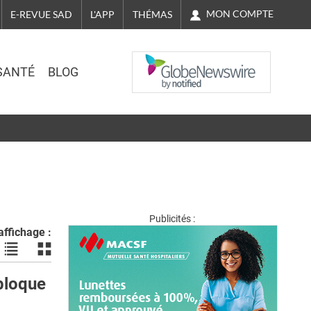
MON COMPTE
E-REVUE SAD
L'APP
THÉMAS
NASDAQ
SANTÉ
BLOG
Publicités :
ffichage :
Voir
Voir
les
les
actualités
actualités
 bloque
en
en
liste
bloc