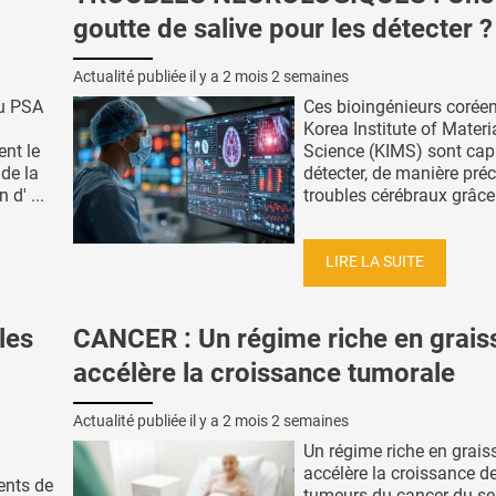
goutte de salive pour les détecter ?
Actualité publiée il y a
2 mois 2 semaines
du PSA
Ces bioingénieurs corée
Korea Institute of Materi
ent le
Science (KIMS) sont cap
de la
détecter, de manière pré
 d' ...
troubles cérébraux grâce 
LIRE LA SUITE
les
CANCER : Un régime riche en grais
accélère la croissance tumorale
Actualité publiée il y a
2 mois 2 semaines
Un régime riche en grais
accélère la croissance d
ents de
tumeurs du cancer du sei