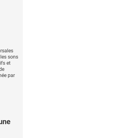
rsales
 les sons
fs et
ude
née par
une