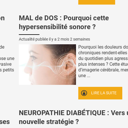
on
MAL de DOS : Pourquoi cette
hypersensibilité sonore ?
Actualité publiée il y a
2 mois 2 semaines
 de
Pourquoi les douleurs do
chroniques rendent-elles
ose une
du quotidien plus agressi
vasive
plus intenses ? Cette ét
s petits
d’imagerie cérébrale, me
une ...
LIRE LA SUITE
NEUROPATHIE DIABÉTIQUE : Vers 
ses
nouvelle stratégie ?