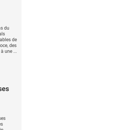
ns du
als
ables de
coce, des
à une ...
ses
ses
es
n ,