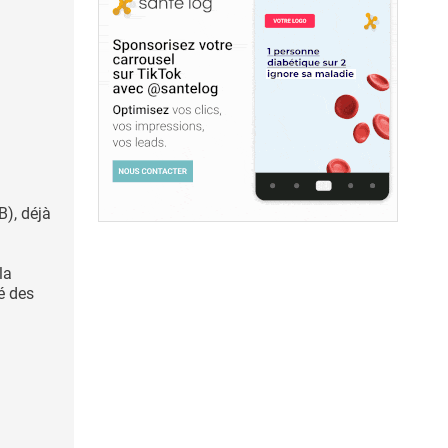
B), déjà
la
té des