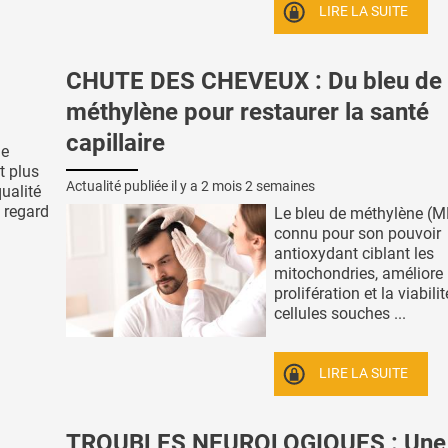
LIRE LA SUITE
CHUTE DES CHEVEUX : Du bleu de
méthylène pour restaurer la santé
capillaire
de
t plus
Actualité publiée il y a
2 mois 2 semaines
ualité
n regard
Le bleu de méthylène (M
connu pour son pouvoir
antioxydant ciblant les
mitochondries, améliore 
prolifération et la viabili
cellules souches ...
LIRE LA SUITE
TROUBLES NEUROLOGIQUES : Une