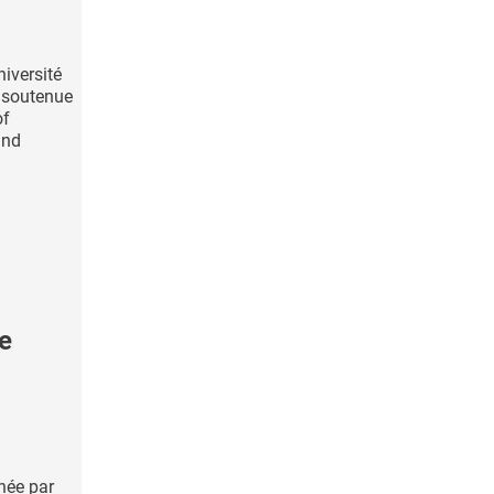
niversité
, soutenue
of
and
le
née par