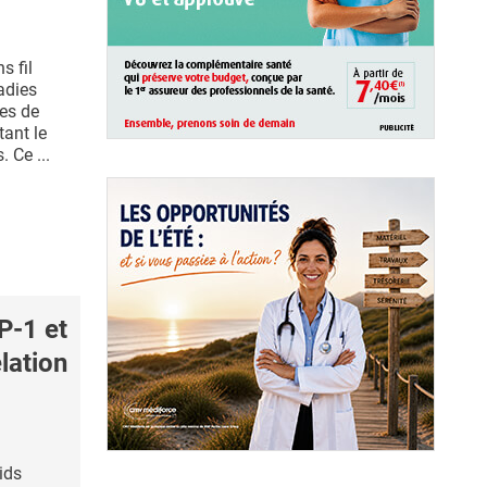
s fil
adies
es de
tant le
 Ce ...
P-1 et
elation
ids