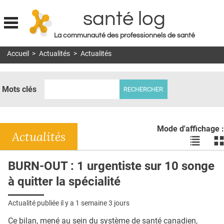
santé log
La communauté des professionnels de santé
Jump to navigation
Accueil
>
Actualités
>
Actualités
MON COMPTE
ABONNEMENT
Mots clés
S'ABONNER À LA REVUE SOIN À DOMICILE
ACTUS
Mode d'affichage :
DOSSIERS
Actualités
Voir
Vo
les
le
RÉSEAUX
actualité
ac
BURN-OUT : 1 urgentiste sur 10 songe
en
en
E-REVUE SAD
à quitter la spécialité
liste
bl
THÉMA
Actualité publiée il y a
1 semaine 3 jours
L'APP
Ce bilan, mené au sein du système de santé canadien,