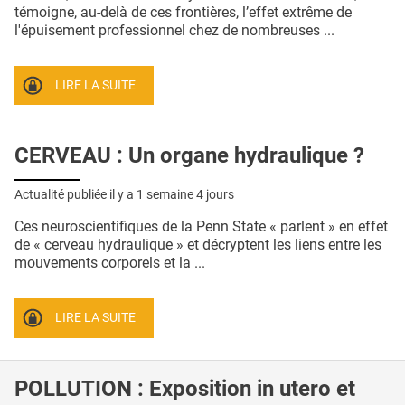
QUI SOMMES-NOUS ?
témoigne, au-delà de ces frontières, l’effet extrême de
l'épuisement professionnel chez de nombreuses ...
PUBLICITÉ
CONDITIONS GÉNÉRALES
LIRE LA SUITE
CONTACT
CERVEAU : Un organe hydraulique ?
CRÉDITS
Actualité publiée il y a
1 semaine 4 jours
Ces neuroscientifiques de la Penn State « parlent » en effet
de « cerveau hydraulique » et décryptent les liens entre les
mouvements corporels et la ...
LIRE LA SUITE
POLLUTION : Exposition in utero et