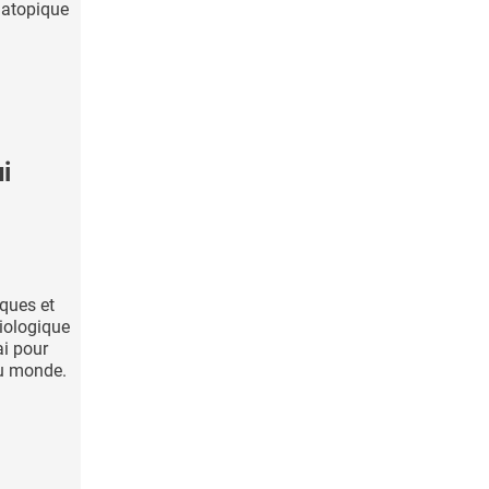
 atopique
i
ques et
biologique
ai pour
du monde.