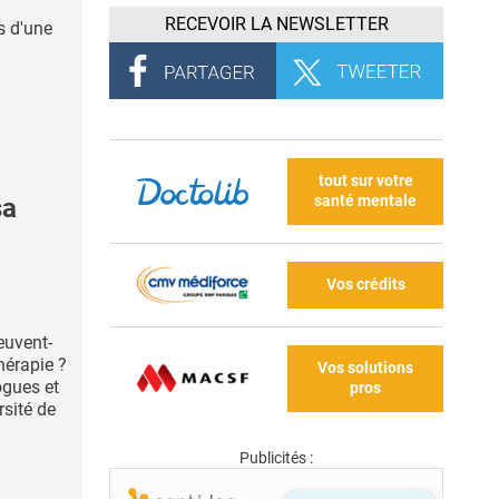
RECEVOIR LA NEWSLETTER
s d'une
tout sur votre
santé mentale
sa
Vos crédits
peuvent-
hérapie ?
Vos solutions
ogues et
pros
rsité de
Publicités :