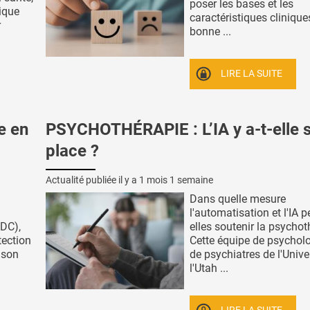
poser les bases et les
ique
caractéristiques clinique
r
bonne ...
LIRE LA SUITE
e en
PSYCHOTHÉRAPIE : L’IA y a-t-elle 
place ?
Actualité publiée il y a
1 mois 1 semaine
Dans quelle mesure
l'automatisation et l'IA 
DC),
elles soutenir la psychot
tection
Cette équipe de psychol
 son
de psychiatres de l'Unive
l'Utah ...