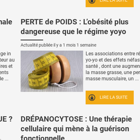
LIRE LA SUITE
nale
PERTE de POIDS : L’obésité plus
dangereuse que le régime yoyo
Actualité publiée il y a
1 mois 1 semaine
ge in
Les associations entre 
teur au
yo-yo et des effets néfas
res et
santé , dont une augmen
ents
la masse grasse, une per
 ...
masse musculaire, un ...
LIRE LA SUITE
UE ?
DRÉPANOCYTOSE : Une thérapie
cellulaire qui mène à la guérison
fonctionnelle