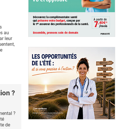
s
es au
ar leur
sentent,
de
ion ?
 mental ?
ité
nte de