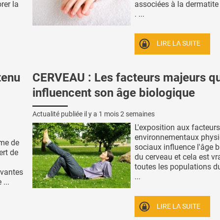
rer la
associées à la dermatite
. ...
LIRE LA SUITE
tenu
CERVEAU : Les facteurs majeurs qu
influencent son âge biologique
Actualité publiée il y a
1 mois 2 semaines
L'exposition aux facteurs
environnementaux physi
rme de
sociaux influence l'âge 
ert de
du cerveau et cela est vr
toutes les populations 
ivantes
...
...
LIRE LA SUITE