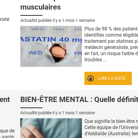
musculaires
rsité
Actualité publiée il y a
1 mois 1 semaine
à
Plus de 98 % des patient
identifiés comme éligibl
traitement par statines p
médecin généraliste, pré
en fait, un risque faible 
troubles ...
LIRE LA SUITE
ent
BIEN-ÊTRE MENTAL : Quelle définit
Actualité publiée il y a
1 mois 1 semaine
Que signifie le bien-être
Cette équipe de l’Univers
ique de
d'Adélaïde (Australie) te
a santé,