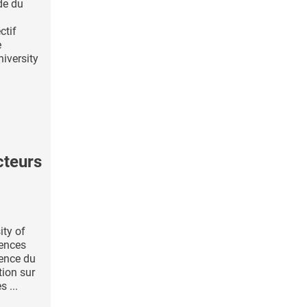
de du
i
ctif
e
niversity
teurs
ity of
ences
uence du
tion sur
 ...