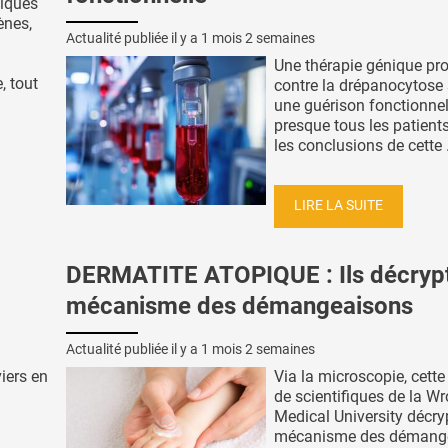
tiques
ènes,
Actualité publiée il y a
1 mois 2 semaines
Une thérapie génique pr
, tout
contre la drépanocytose 
une guérison fonctionnel
presque tous les patients
les conclusions de cette .
LIRE LA SUITE
DERMATITE ATOPIQUE : Ils décrypt
mécanisme des démangeaisons
Actualité publiée il y a
1 mois 2 semaines
iers en
Via la microscopie, cette
de scientifiques de la W
Medical University décry
mécanisme des démang