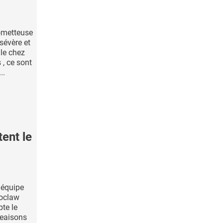
ometteuse
sévère et
le chez
 , ce sont
..
ent le
 équipe
roclaw
pte le
eaisons