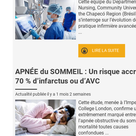
Cette équipe du Departmen
Nursing, Community Univer
the Chapecó Region (Brésil
s’interroge sur l’évolution d
pratique infirmière avancée
...
LIRE LA SUITE
APNÉE du SOMMEIL : Un risque accr
70 % d’infarctus ou d’AVC
Actualité publiée il y a
1 mois 2 semaines
Cette étude, menée à l’Impe
College London, confirme u
extrêmement marqué entre
l'apnée obstructive du somm
mortalité toutes causes
confondues ...