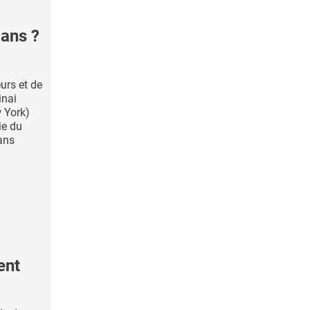
ans ?
urs et de
inai
 York)
ie du
ans
ent