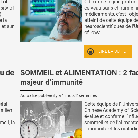
t of
Cibler une région profon
sity of
cerveau sans chirurgie n
)
médicaments, c’est l’obje
e la
atteint de cette équipe d
 et sur
neuroscientifiques de l’U
of Iowa, ...
LIRE LA SUITE
u de
SOMMEIL et ALIMENTATION : 2 fac
majeur d’immunité
Actualité publiée il y a
1 mois 2 semaines
rial
Cette équipe de l’ Univers
n lien
Chinese Academy of Sci
évalue et confirme l’infl
eil, la
sommeil et de l'alimenta
l'immunité et les maladies