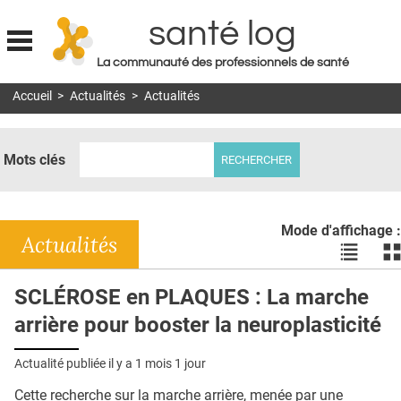
santé log
La communauté des professionnels de santé
Jump to navigation
Accueil
>
Actualités
>
Actualités
MON COMPTE
ABONNEMENT
Mots clés
S'ABONNER À LA REVUE SOIN À DOMICILE
ACTUS
Mode d'affichage :
DOSSIERS
Actualités
Voir
Vo
les
le
RÉSEAUX
actualité
ac
SCLÉROSE en PLAQUES : La marche
en
en
E-REVUE SAD
arrière pour booster la neuroplasticité
liste
bl
THÉMA
Actualité publiée il y a
1 mois 1 jour
L'APP
Cette recherche sur la marche arrière, menée par une