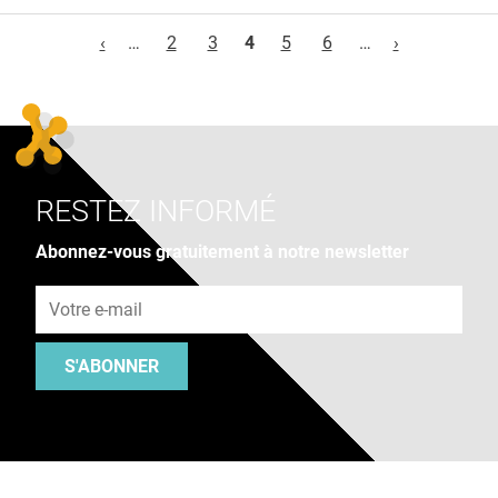
Pages
‹
…
2
3
4
5
6
…
›
RESTEZ INFORMÉ
Abonnez-vous gratuitement à notre newsletter
Adresse e-mail
S'ABONNER