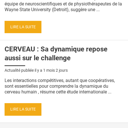
QUI SOMMES-NOUS ?
équipe de neuroscientifiques et de physiothérapeutes de la
Wayne State University (Detroit), suggère une ...
PUBLICITÉ
CONDITIONS GÉNÉRALES
LIRE LA SUITE
CONTACT
CERVEAU : Sa dynamique repose
CRÉDITS
aussi sur le challenge
Actualité publiée il y a
1 mois 2 jours
Les interactions compétitives, autant que coopératives,
sont essentielles pour comprendre la dynamique du
cerveau humain , résume cette étude internationale ...
LIRE LA SUITE