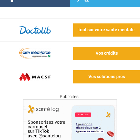
tout sur votre santé mentale
Vos crédits
Vos solutions pros
Publicités :