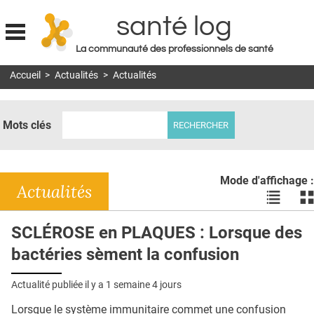
santé log
La communauté des professionnels de santé
Jump to navigation
Accueil
>
Actualités
>
Actualités
MON COMPTE
ABONNEMENT
Mots clés
S'ABONNER À LA REVUE SOIN À DOMICILE
ACTUS
Mode d'affichage :
DOSSIERS
Actualités
Voir
Vo
les
le
RÉSEAUX
actualité
ac
SCLÉROSE en PLAQUES : Lorsque des
en
en
E-REVUE SAD
bactéries sèment la confusion
liste
bl
THÉMA
Actualité publiée il y a
1 semaine 4 jours
L'APP
Lorsque le système immunitaire commet une confusion