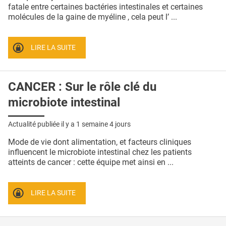
QUI SOMMES-NOUS ?
fatale entre certaines bactéries intestinales et certaines
molécules de la gaine de myéline , cela peut l’ ...
PUBLICITÉ
CONDITIONS GÉNÉRALES
LIRE LA SUITE
CONTACT
CANCER : Sur le rôle clé du
CRÉDITS
microbiote intestinal
Actualité publiée il y a
1 semaine 4 jours
Mode de vie dont alimentation, et facteurs cliniques
influencent le microbiote intestinal chez les patients
atteints de cancer : cette équipe met ainsi en ...
LIRE LA SUITE