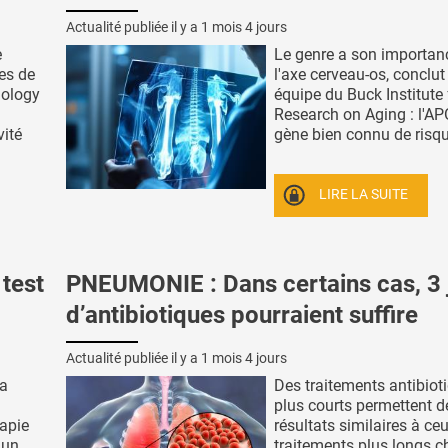
Actualité publiée il y a
1 mois 4 jours
e
Le genre a son importan
es de
l'axe cerveau-os, conclut
nology
équipe du Buck Institute 
Research on Aging : l'AP
vité
gène bien connu de risque
LIRE LA SUITE
test
PNEUMONIE : Dans certains cas, 3 
d’antibiotiques pourraient suffire
Actualité publiée il y a
1 mois 4 jours
va
Des traitements antibiot
plus courts permettent d
rapie
résultats similaires à ce
'un
traitements plus longs c