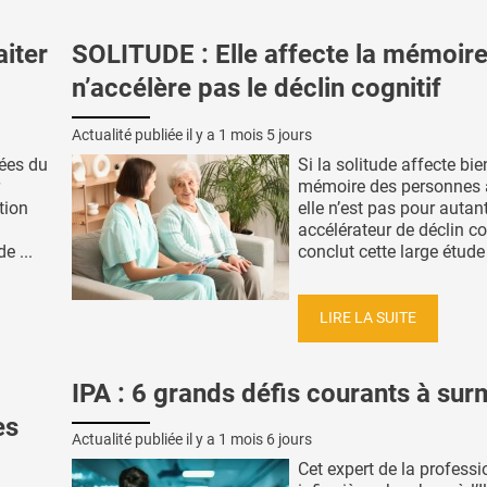
aiter
SOLITUDE : Elle affecte la mémoir
n’accélère pas le déclin cognitif
Actualité publiée il y a
1 mois 5 jours
vées du
Si la solitude affecte bie
mémoire des personnes 
tion
elle n’est pas pour autan
accélérateur de déclin cog
e ...
conclut cette large étude 
LIRE LA SUITE
IPA : 6 grands défis courants à su
es
Actualité publiée il y a
1 mois 6 jours
Cet expert de la professi