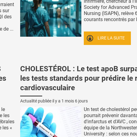
infirmière, chercheur à l’I
rraient
Society for Advanced Pr
s sur
Nursing (ISAPN), relève 6
QI des
courants rencontrés par le
 de ...
LIRE LA SUITE
S
CHOLESTÉROL : Le test apoB surp
es
les tests standards pour prédire le 
cardiovasculaire
Actualité publiée il y a
1 mois 6 jours
 le
Un test de cholestérol peu
e les
pourrait prévenir davant
ébrales
d'infarctus et d'AVC , con
 les «
équipe de la Northweste
University : selon ces nou