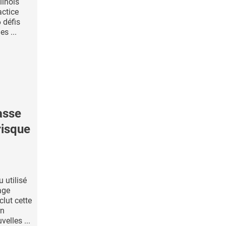
llinois
actice
 défis
s ...
asse
risque
 utilisé
age
clut cette
rn
velles ...