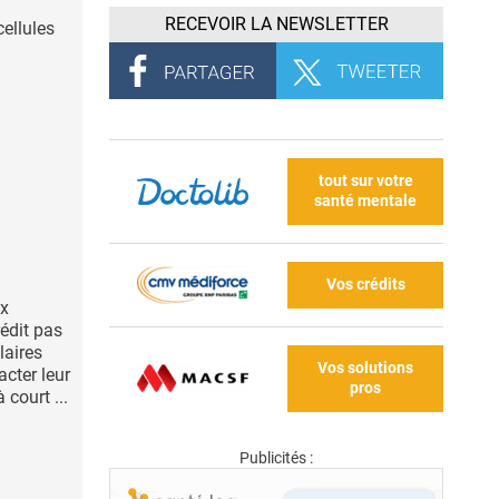
RECEVOIR LA NEWSLETTER
cellules
tout sur votre
santé mentale
Vos crédits
ux
édit pas
laires
Vos solutions
cter leur
pros
court ...
Publicités :