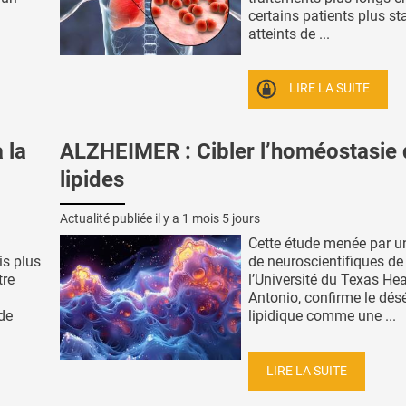
certains patients plus st
atteints de ...
LIRE LA SUITE
 la
ALZHEIMER : Cibler l’homéostasie
lipides
Actualité publiée il y a
1 mois 5 jours
Cette étude menée par u
is plus
de neuroscientifiques de
tre
l’Université du Texas He
Antonio, confirme le désé
ude
lipidique comme une ...
LIRE LA SUITE