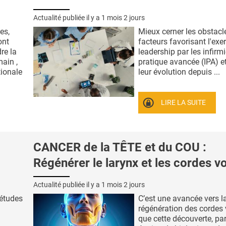
Actualité publiée il y a
1 mois 2 jours
es,
Mieux cerner les obstacle
ont
facteurs favorisant l'exe
re la
leadership par les infirm
ain ,
pratique avancée (IPA) e
tionale
leur évolution depuis ...
LIRE LA SUITE
CANCER de la TÊTE et du COU :
Régénérer le larynx et les cordes v
Actualité publiée il y a
1 mois 2 jours
 études
C’est une avancée vers l
régénération des cordes
que cette découverte, pa