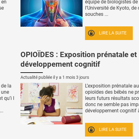
 en
équipe de biologistes de
se
l’Université de Kyoto, de 
souches ...
LIRE LA SUITE
OPIOÏDES : Exposition prénatale et
développement cognitif
Actualité publiée il y a
1 mois 3 jours
 de la
L’exposition prénatale a
 une
opioïdes des bébés ne pr
 qu’i l
leurs futurs résultats sco
donc ne semble pas impa
..
développement cognitif à 
LIRE LA SUITE