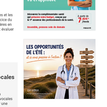
s et les
rcice du
ières en
t évaluer
ocales
a
 vocales
r une