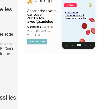
e les
es et de
oscience
B, Corée
r une ...
si les