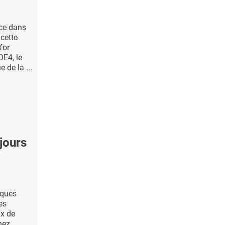
ce dans
 cette
for
OE4, le
 de la ...
jours
iques
es
ux de
hez