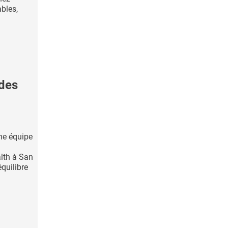
ables,
 des
ne équipe
alth à San
quilibre