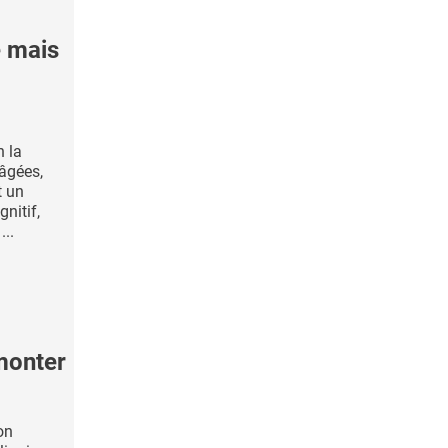
e mais
n la
âgées,
t un
nitif,
...
rmonter
on