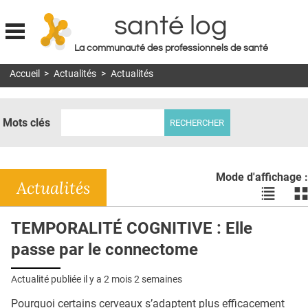
santé log
La communauté des professionnels de santé
Jump to navigation
Accueil
>
Actualités
>
Actualités
MON COMPTE
ABONNEMENT
Mots clés
S'ABONNER À LA REVUE SOIN À DOMICILE
ACTUS
Mode d'affichage :
DOSSIERS
Actualités
Voir
Vo
les
le
RÉSEAUX
actualité
ac
TEMPORALITÉ COGNITIVE : Elle
en
en
E-REVUE SAD
passe par le connectome
liste
bl
THÉMA
Actualité publiée il y a
2 mois 2 semaines
L'APP
Pourquoi certains cerveaux s’adaptent plus efficacement