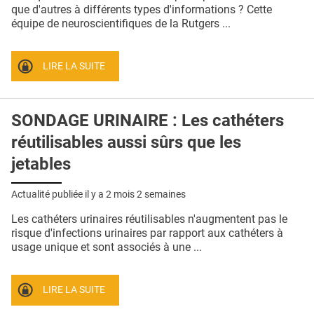
QUI SOMMES-NOUS ?
que d'autres à différents types d'informations ? Cette
équipe de neuroscientifiques de la Rutgers ...
PUBLICITÉ
CONDITIONS GÉNÉRALES
LIRE LA SUITE
CONTACT
SONDAGE URINAIRE : Les cathéters
CRÉDITS
réutilisables aussi sûrs que les
jetables
Actualité publiée il y a
2 mois 2 semaines
Les cathéters urinaires réutilisables n'augmentent pas le
risque d'infections urinaires par rapport aux cathéters à
usage unique et sont associés à une ...
LIRE LA SUITE