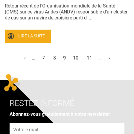
Retour récent de l’Organisation mondiale de la Santé
(OMS) sur ce virus Andes (ANDV) responsable d’un cluster
de cas sur un navire de croisière parti d' ...
LIRE LA SUITE
Pages
‹
…
7
8
9
10
11
…
›
RESTEZ INFORMÉ
Abonnez-vous gratuitement à notre newsletter
Adresse e-mail