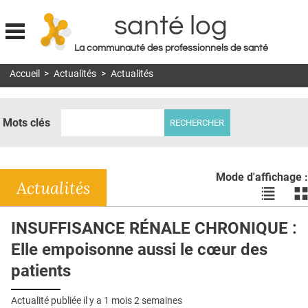
santé log
La communauté des professionnels de santé
Jump to navigation
Accueil
>
Actualités
>
Actualités
MON COMPTE
ABONNEMENT
Mots clés
S'ABONNER À LA REVUE SOIN À DOMICILE
ACTUS
Mode d'affichage :
DOSSIERS
Actualités
Voir
Vo
les
le
RÉSEAUX
actualité
ac
INSUFFISANCE RÉNALE CHRONIQUE :
en
en
E-REVUE SAD
Elle empoisonne aussi le cœur des
liste
bl
THÉMA
patients
L'APP
Actualité publiée il y a
1 mois 2 semaines