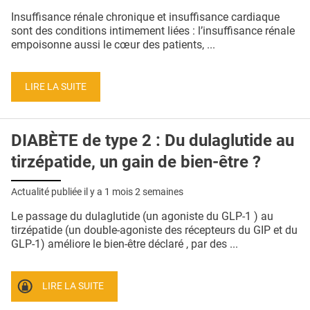
QUI SOMMES-NOUS ?
Insuffisance rénale chronique et insuffisance cardiaque
sont des conditions intimement liées : l’insuffisance rénale
PUBLICITÉ
empoisonne aussi le cœur des patients, ...
CONDITIONS GÉNÉRALES
LIRE LA SUITE
CONTACT
CRÉDITS
DIABÈTE de type 2 : Du dulaglutide au
tirzépatide, un gain de bien-être ?
Actualité publiée il y a
1 mois 2 semaines
Le passage du dulaglutide (un agoniste du GLP-1 ) au
tirzépatide (un double-agoniste des récepteurs du GIP et du
GLP-1) améliore le bien-être déclaré , par des ...
LIRE LA SUITE