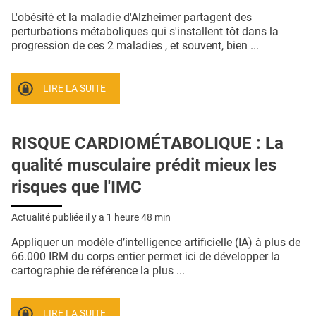
QUI SOMMES-NOUS ?
L'obésité et la maladie d'Alzheimer partagent des
perturbations métaboliques qui s'installent tôt dans la
PUBLICITÉ
progression de ces 2 maladies , et souvent, bien ...
CONDITIONS GÉNÉRALES
LIRE LA SUITE
CONTACT
CRÉDITS
RISQUE CARDIOMÉTABOLIQUE : La
qualité musculaire prédit mieux les
risques que l'IMC
Actualité publiée il y a
1 heure 48 min
Appliquer un modèle d’intelligence artificielle (IA) à plus de
66.000 IRM du corps entier permet ici de développer la
cartographie de référence la plus ...
LIRE LA SUITE