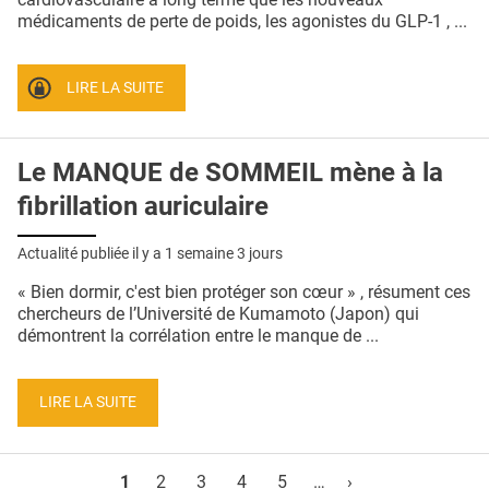
médicaments de perte de poids, les agonistes du GLP-1 , ...
LIRE LA SUITE
Le MANQUE de SOMMEIL mène à la
fibrillation auriculaire
Actualité publiée il y a
1 semaine 3 jours
« Bien dormir, c'est bien protéger son cœur » , résument ces
chercheurs de l’Université de Kumamoto (Japon) qui
démontrent la corrélation entre le manque de ...
LIRE LA SUITE
Pages
1
2
3
4
5
…
›