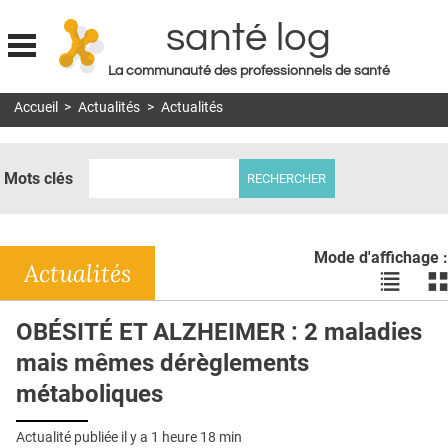
santé log
La communauté des professionnels de santé
Jump to navigation
Accueil
>
Actualités
>
Actualités
MON COMPTE
ABONNEMENT
Mots clés
S'ABONNER À LA REVUE SOIN À DOMICILE
ACTUS
Mode d'affichage :
DOSSIERS
Actualités
Voir
Vo
les
le
RÉSEAUX
actualité
ac
OBÉSITÉ ET ALZHEIMER : 2 maladies
en
en
E-REVUE SAD
mais mêmes dérèglements
liste
bl
THÉMA
métaboliques
L'APP
Actualité publiée il y a
1 heure 18 min