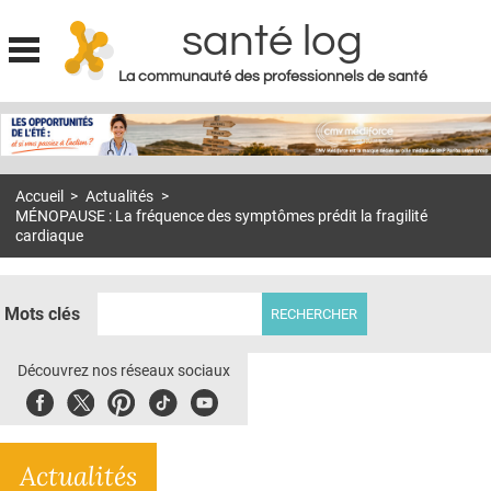
santé log
La communauté des professionnels de santé
Jump to navigation
MON COMPTE
ABONNEMENT
Accueil
>
Actualités
>
S'ABONNER À LA REVUE SOIN À DOMICILE
MÉNOPAUSE : La fréquence des symptômes prédit la fragilité
cardiaque
ACTUS
DOSSIERS
Mots clés
RÉSEAUX
Découvrez nos réseaux sociaux
E-REVUE SAD
Facebook
Twitter
Pinterest
Tiktok
Youbute
THÉMA
L'APP
Actualités