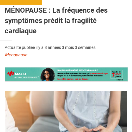
QUI SOMMES-NOUS ?
MÉNOPAUSE : La fréquence des
PUBLICITÉ
symptômes prédit la fragilité
CONDITIONS GÉNÉRALES
cardiaque
CONTACT
Actualité publiée il y a
8 années 3 mois 3 semaines
CRÉDITS
Menopause