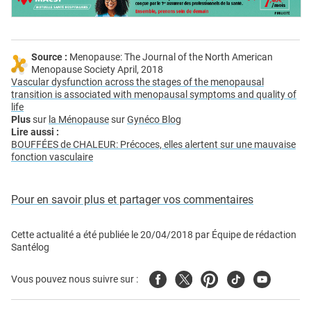
Source :
Menopause: The Journal of the North American
Menopause Society April, 2018
Vascular dysfunction across the stages of the menopausal
transition is associated with menopausal symptoms and quality of
life
Plus
sur
la Ménopause
sur
Gynéco Blog
Lire aussi :
BOUFFÉES de CHALEUR: Précoces, elles alertent sur une mauvaise
fonction vasculaire
Pour en savoir plus et partager vos commentaires
Cette actualité a été publiée le
20/04/2018
par
Équipe de rédaction
Santélog
Facebook
Twitter
Pinterest
Tiktok
Youtube
Vous pouvez nous suivre sur :