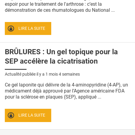
QUI SOMMES-NOUS ?
espoir pour le traitement de l'arthrose : c’est la
démonstration de ces rhumatologues du National ...
PUBLICITÉ
CONDITIONS GÉNÉRALES
LIRE LA SUITE
CONTACT
BRÛLURES : Un gel topique pour la
CRÉDITS
SEP accélère la cicatrisation
Actualité publiée il y a
1 mois 4 semaines
Ce gel laponite qui délivre de la 4-aminopyridine (4-AP), un
médicament déjà approuvé par l’Agence américaine FDA
pour la sclérose en plaques (SEP), appliqué ...
LIRE LA SUITE