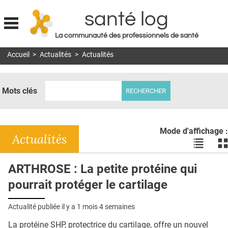
santé log
La communauté des professionnels de santé
Jump to navigation
Accueil
>
Actualités
>
Actualités
MON COMPTE
ABONNEMENT
Mots clés
S'ABONNER À LA REVUE SOIN À DOMICILE
ACTUS
Mode d'affichage :
DOSSIERS
Actualités
Voir
Vo
les
le
RÉSEAUX
actualité
ac
ARTHROSE : La petite protéine qui
en
en
E-REVUE SAD
pourrait protéger le cartilage
liste
bl
THÉMA
Actualité publiée il y a
1 mois 4 semaines
L'APP
La protéine SHP, protectrice du cartilage, offre un nouvel