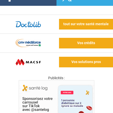
tout sur votre santé mentale
Vos crédits
Vos solutions pros
Publicités :