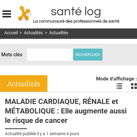
santé log
La communauté des professionnels de santé
Jump to navigation
Accueil
>
Actualités
>
Actualités
MON COMPTE
ABONNEMENT
Mots clés
S'ABONNER À LA REVUE SOIN À DOMICILE
ACTUS
Mode d'affichage :
DOSSIERS
Actualités
Voir
Vo
les
le
RÉSEAUX
actualité
ac
MALADIE CARDIAQUE, RÉNALE et
en
en
E-REVUE SAD
MÉTABOLIQUE : Elle augmente aussi
liste
bl
THÉMA
le risque de cancer
L'APP
Actualité publiée il y a
1 semaine 4 jours