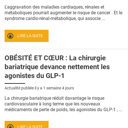
QUI SOMMES-NOUS ?
L'aggravation des maladies cardiaques, rénales et
métaboliques pourrait augmenter le risque de cancer . Et le
PUBLICITÉ
syndrome cardio-rénal-métabolique, qui associe ...
CONDITIONS GÉNÉRALES
LIRE LA SUITE
CONTACT
CRÉDITS
OBÉSITÉ ET CŒUR : La chirurgie
bariatrique devance nettement les
agonistes du GLP-1
Actualité publiée il y a
1 semaine 4 jours
La chirurgie bariatrique réduit davantage le risque
cardiovasculaire à long terme que les nouveaux
médicaments de perte de poids, les agonistes du GLP-1 , ...
LIRE LA SUITE