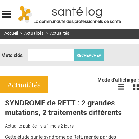
santé log
La communauté des professionnels de santé
Jump to navigation
Accueil
>
Actualités
>
Actualités
MON COMPTE
ABONNEMENT
Mots clés
S'ABONNER À LA REVUE SOIN À DOMICILE
ACTUS
Mode d'affichage :
DOSSIERS
Actualités
Voir
Vo
les
le
RÉSEAUX
actualité
ac
SYNDROME de RETT : 2 grandes
en
en
E-REVUE SAD
mutations, 2 traitements différents
liste
bl
THÉMA
Actualité publiée il y a
1 mois 2 jours
L'APP
Cette étude sur le syndrome de Rett, menée par des