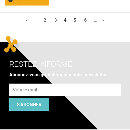
Pages
‹
…
2
3
4
5
6
…
›
RESTEZ INFORMÉ
Abonnez-vous gratuitement à notre newsletter
Adresse e-mail
S'ABONNER