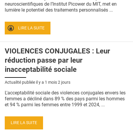
QUI SOMMES-NOUS ?
neuroscientifiques de l’Institut Picower du MIT, met en
lumière le potentiel des traitements personnalisés ...
PUBLICITÉ
CONDITIONS GÉNÉRALES
LIRE LA SUITE
CONTACT
VIOLENCES CONJUGALES : Leur
CRÉDITS
réduction passe par leur
inacceptabilité sociale
Actualité publiée il y a
1 mois 2 jours
L'acceptabilité sociale des violences conjugales envers les
femmes a décliné dans 89 % des pays parmi les hommes
et 94 % parmi les femmes entre 1999 et 2024, ...
LIRE LA SUITE