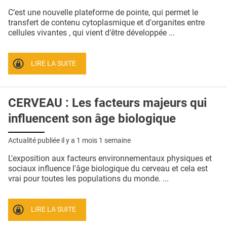
QUI SOMMES-NOUS ?
C’est une nouvelle plateforme de pointe, qui permet le
transfert de contenu cytoplasmique et d'organites entre
PUBLICITÉ
cellules vivantes , qui vient d’être développée ...
CONDITIONS GÉNÉRALES
LIRE LA SUITE
CONTACT
CRÉDITS
CERVEAU : Les facteurs majeurs qui
influencent son âge biologique
Actualité publiée il y a
1 mois 1 semaine
L'exposition aux facteurs environnementaux physiques et
sociaux influence l'âge biologique du cerveau et cela est
vrai pour toutes les populations du monde. ...
LIRE LA SUITE