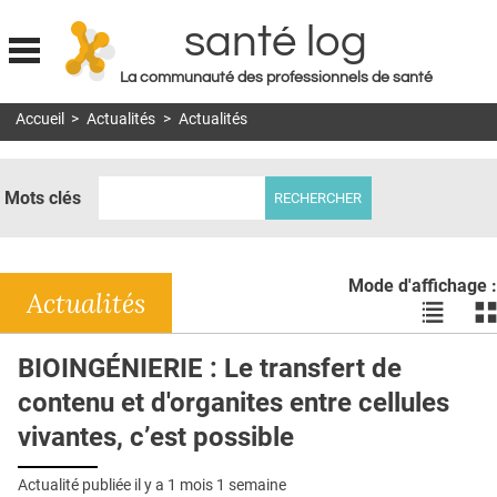
santé log
La communauté des professionnels de santé
Jump to navigation
Accueil
>
Actualités
>
Actualités
MON COMPTE
ABONNEMENT
Mots clés
S'ABONNER À LA REVUE SOIN À DOMICILE
ACTUS
Mode d'affichage :
DOSSIERS
Actualités
Voir
Vo
les
le
RÉSEAUX
actualité
ac
BIOINGÉNIERIE : Le transfert de
en
en
E-REVUE SAD
contenu et d'organites entre cellules
liste
bl
THÉMA
vivantes, c’est possible
L'APP
Actualité publiée il y a
1 mois 1 semaine