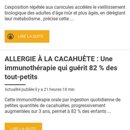
QUI SOMMES-NOUS ?
L'exposition répétée aux canicules accélère le vieillissement
biologique des adultes d'âge mûr et plus âgés, en dérèglant
PUBLICITÉ
leur métabolisme , précise cette ...
CONDITIONS GÉNÉRALES
LIRE LA SUITE
CONTACT
CRÉDITS
ALLERGIE À LA CACAHUÈTE : Une
immunothérapie qui guérit 82 % des
tout-petits
Actualité publiée il y a
21 heures 18 min
Cette immunothérapie orale par ingestion quotidienne de
petites quantités de cacahuètes, progressivement
augmentées sur 3 ans, permet à 82 % des enfants ...
LIRE LA SUITE