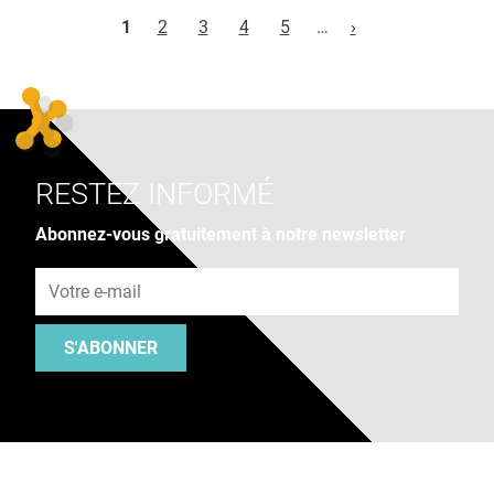
Pages
1
2
3
4
5
…
›
RESTEZ INFORMÉ
Abonnez-vous gratuitement à notre newsletter
Adresse e-mail
S'ABONNER