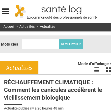
santé log
La communauté des professionnels de santé
Jump to navigation
Accueil
>
Actualités
>
Actualités
MON COMPTE
ABONNEMENT
Mots clés
S'ABONNER À LA REVUE SOIN À DOMICILE
ACTUS
Mode d'affichage :
DOSSIERS
Actualités
Voir
Vo
les
le
RÉSEAUX
actualité
ac
RÉCHAUFFEMENT CLIMATIQUE :
en
en
E-REVUE SAD
Comment les canicules accélèrent le
liste
bl
THÉMA
vieillissement biologique
L'APP
Actualité publiée il y a
20 heures 48 min