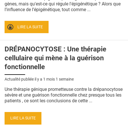
QUI SOMMES-NOUS ?
gènes, mais qu'est-ce qui régule l'épigénétique ? Alors que
l’influence de l’épigénétique, tout comme ...
PUBLICITÉ
CONDITIONS GÉNÉRALES
LIRE LA SUITE
CONTACT
DRÉPANOCYTOSE : Une thérapie
CRÉDITS
cellulaire qui mène à la guérison
fonctionnelle
Actualité publiée il y a
1 mois 1 semaine
Une thérapie génique prometteuse contre la drépanocytose
sévère et une guérison fonctionnelle chez presque tous les
patients , ce sont les conclusions de cette ...
LIRE LA SUITE