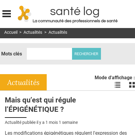
santé log
La communauté des professionnels de santé
Jump to navigation
Accueil
>
Actualités
>
Actualités
MON COMPTE
ABONNEMENT
Mots clés
S'ABONNER À LA REVUE SOIN À DOMICILE
ACTUS
Mode d'affichage :
DOSSIERS
Actualités
Voir
Vo
les
le
RÉSEAUX
actualité
ac
Mais qu’est qui régule
en
en
E-REVUE SAD
l’ÉPIGÉNÉTIQUE ?
liste
bl
THÉMA
Actualité publiée il y a
1 mois 1 semaine
L'APP
Les modifications épigénétiques régulent l'expression des