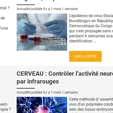
ntal ?
Actualité publiée il y a
1 mois 1 semaine
L'épidémie de virus Ebol
 de
Bundibugyo en Républiq
Démocratique du Congo 
d'une
qui s'est propagée sans 
pendant 6 semaines ava
identification ...
LIRE LA SUITE
CERVEAU : Contrôler l’activité neu
par infrarouges
Actualité publiée il y a
1 mois 1 semaine
Cette méthode d' assemb
vent-
vivo d'un polymère cond
rapie ?
sein des tissus embryonn