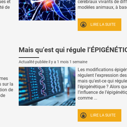
ues et
cérébraux vivants de dif
ité de
modèles animaux, à base 
LIRE LA SUITE
Mais qu’est qui régule l’ÉPIGÉNÉTI
Actualité publiée il y a
1 mois 1 semaine
Les modifications épigé
régulent l'expression des
imes
mais qu'est-ce qui régule
 sur la
l'épigénétique ? Alors qu
tion de
l’influence de l’épigénéti
 de
comme ...
LIRE LA SUITE