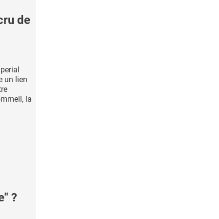
cru de
perial
 un lien
re
ommeil, la
e" ?