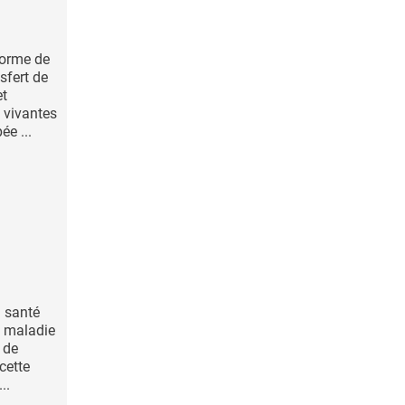
forme de
sfert de
et
s vivantes
ée ...
a santé
de maladie
 de
 cette
..