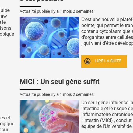
quipe
Actualité publiée il y a
1 mois 2 semaines
claw
C’est une nouvelle plate
 le
pointe, qui permet le tran
isons
contenu cytoplasmique 
topique
d'organites entre cellule
, qui vient d’être développ
LIRE LA SUITE
MICI : Un seul gène suffit
Actualité publiée il y a
1 mois 2 semaines
Un seul gène influence l
intestinale et le risque 
inflammatoire chronique
es et
l'intestin (MICI) , conclut
logique
équipe de l’Université de .
 pour