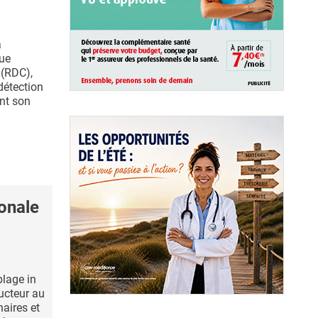
a
ue
(RDC),
détection
nt son
ronale
lage in
ucteur au
aires et