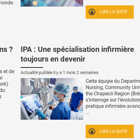
 monde.
LIRE LA SUITE
ns ?
IPA : Une spécialisation infirmière
toujours en devenir
s et de
Actualité publiée il y a
1 mois 2 semaines
ai
Cette équipe du Departm
ork)
Nursing, Community Univ
 du
the Chapecó Region (Brés
s
s’interroge sur l’évolutio
pratique infirmière avanc
...
LIRE LA SUITE