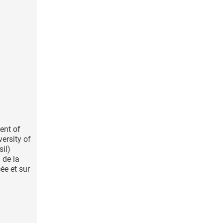
ent of
ersity of
il)
n de la
ée et sur