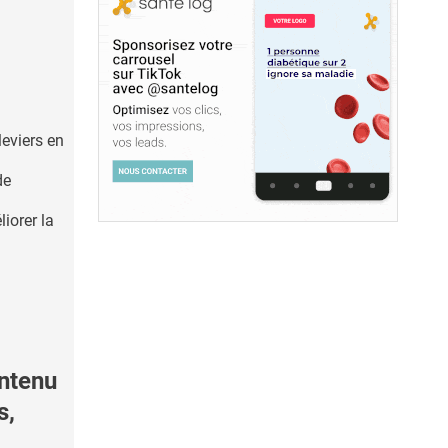
leviers en
de
iorer la
ontenu
s,