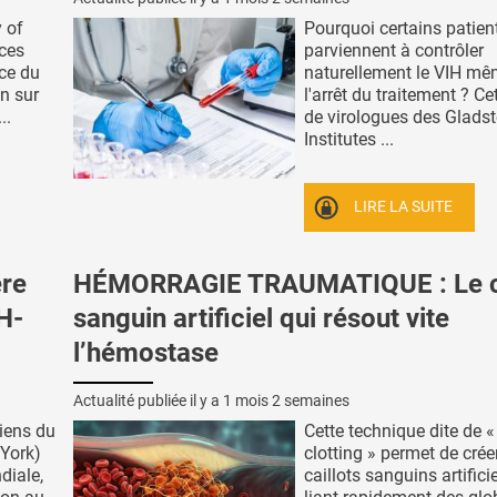
y of
Pourquoi certains patien
ces
parviennent à contrôler
nce du
naturellement le VIH mê
n sur
l'arrêt du traitement ? Ce
..
de virologues des Glads
Institutes ...
LIRE LA SUITE
re
HÉMORRAGIE TRAUMATIQUE : Le ca
H-
sanguin artificiel qui résout vite
l’hémostase
Actualité publiée il y a
1 mois 2 semaines
iens du
Cette technique dite de «
York)
clotting » permet de crée
diale,
caillots sanguins artifici