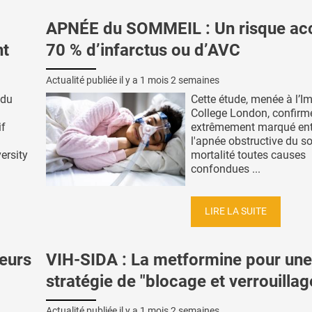
APNÉE du SOMMEIL : Un risque ac
nt
70 % d’infarctus ou d’AVC
Actualité publiée il y a
1 mois 2 semaines
 du
Cette étude, menée à l’Im
College London, confirme
if
extrêmement marqué ent
l'apnée obstructive du s
ersity
mortalité toutes causes
confondues ...
LIRE LA SUITE
eurs
VIH-SIDA : La metformine pour une
stratégie de "blocage et verrouillag
Actualité publiée il y a
1 mois 2 semaines