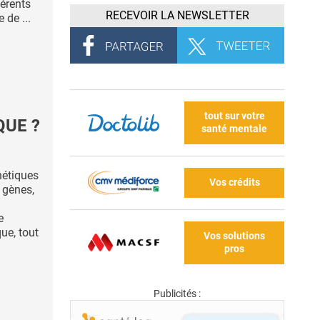
férents
RECEVOIR LA NEWSLETTER
de ...
tout sur votre
QUE ?
santé mentale
nétiques
Vos crédits
 gènes,
e
que, tout
Vos solutions
pros
Publicités :