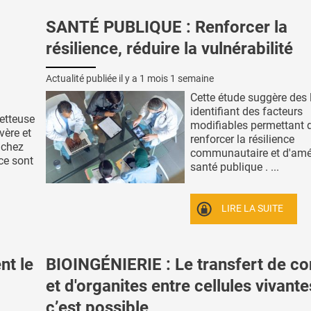
SANTÉ PUBLIQUE : Renforcer la
résilience, réduire la vulnérabilité
Actualité publiée il y a
1 mois 1 semaine
Cette étude suggère des 
identifiant des facteurs
etteuse
modifiables permettant 
vère et
renforcer la résilience
 chez
communautaire et d'amél
 ce sont
santé publique . ...
LIRE LA SUITE
nt le
BIOINGÉNIERIE : Le transfert de c
et d'organites entre cellules vivante
c’est possible