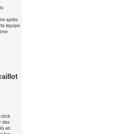
ts
me après
tte équipe
tone
illot
 click
r des
els en