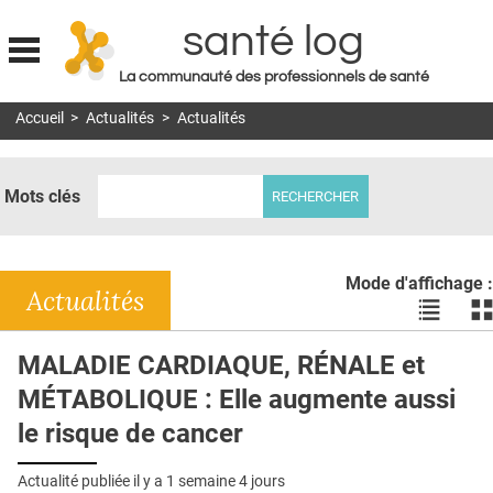
santé log
La communauté des professionnels de santé
Jump to navigation
Accueil
>
Actualités
>
Actualités
MON COMPTE
ABONNEMENT
Mots clés
S'ABONNER À LA REVUE SOIN À DOMICILE
ACTUS
Mode d'affichage :
DOSSIERS
Actualités
Voir
Vo
les
le
RÉSEAUX
actualité
ac
MALADIE CARDIAQUE, RÉNALE et
en
en
E-REVUE SAD
MÉTABOLIQUE : Elle augmente aussi
liste
bl
THÉMA
le risque de cancer
L'APP
Actualité publiée il y a
1 semaine 4 jours