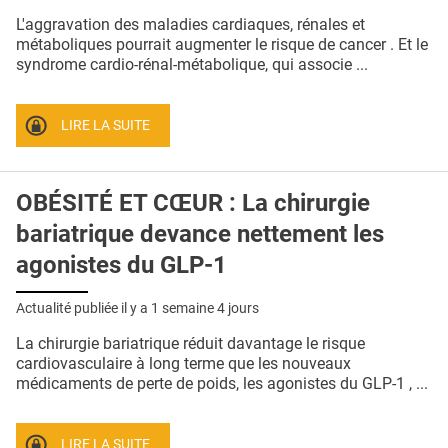
QUI SOMMES-NOUS ?
L'aggravation des maladies cardiaques, rénales et
métaboliques pourrait augmenter le risque de cancer . Et le
PUBLICITÉ
syndrome cardio-rénal-métabolique, qui associe ...
CONDITIONS GÉNÉRALES
LIRE LA SUITE
CONTACT
CRÉDITS
OBÉSITÉ ET CŒUR : La chirurgie
bariatrique devance nettement les
agonistes du GLP-1
Actualité publiée il y a
1 semaine 4 jours
La chirurgie bariatrique réduit davantage le risque
cardiovasculaire à long terme que les nouveaux
médicaments de perte de poids, les agonistes du GLP-1 , ...
LIRE LA SUITE