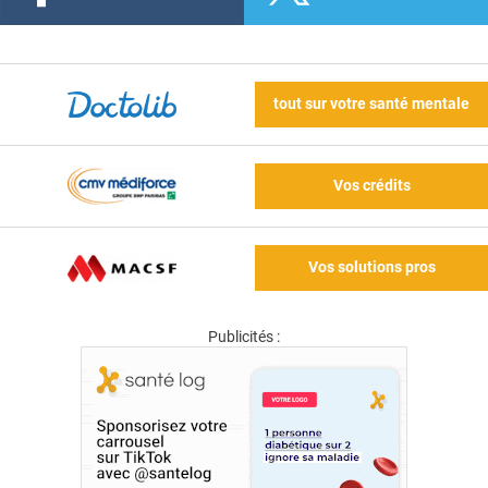
tout sur votre santé mentale
Vos crédits
Vos solutions pros
Publicités :