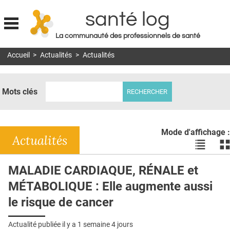
santé log
La communauté des professionnels de santé
Jump to navigation
Accueil
>
Actualités
>
Actualités
MON COMPTE
ABONNEMENT
Mots clés
S'ABONNER À LA REVUE SOIN À DOMICILE
ACTUS
Mode d'affichage :
DOSSIERS
Actualités
Voir
Vo
les
le
RÉSEAUX
actualité
ac
MALADIE CARDIAQUE, RÉNALE et
en
en
E-REVUE SAD
MÉTABOLIQUE : Elle augmente aussi
liste
bl
THÉMA
le risque de cancer
L'APP
Actualité publiée il y a
1 semaine 4 jours