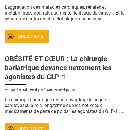
QUI SOMMES-NOUS ?
L'aggravation des maladies cardiaques, rénales et
métaboliques pourrait augmenter le risque de cancer . Et le
PUBLICITÉ
syndrome cardio-rénal-métabolique, qui associe ...
CONDITIONS GÉNÉRALES
LIRE LA SUITE
CONTACT
CRÉDITS
OBÉSITÉ ET CŒUR : La chirurgie
bariatrique devance nettement les
agonistes du GLP-1
Actualité publiée il y a
1 semaine 4 jours
La chirurgie bariatrique réduit davantage le risque
cardiovasculaire à long terme que les nouveaux
médicaments de perte de poids, les agonistes du GLP-1 , ...
LIRE LA SUITE