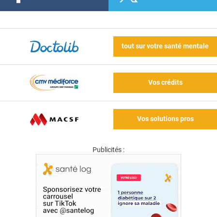
tout sur votre santé mentale
Vos crédits
Vos solutions pros
Publicités :