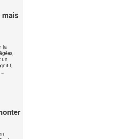
e mais
n la
âgées,
t un
nitif,
...
rmonter
on