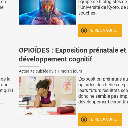
 en
équipe de biologistes de
se
l’Université de Kyoto, de 
souches ...
LIRE LA SUITE
OPIOÏDES : Exposition prénatale et
développement cognitif
Actualité publiée il y a
1 mois 3 jours
 de la
L’exposition prénatale a
 une
opioïdes des bébés ne pr
 qu’i l
leurs futurs résultats sco
donc ne semble pas impa
..
développement cognitif à 
LIRE LA SUITE