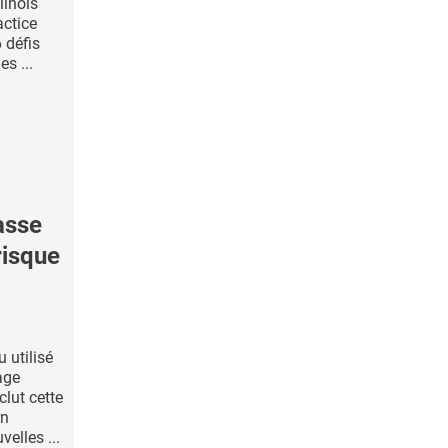
llinois
actice
 défis
s ...
asse
risque
 utilisé
age
clut cette
rn
velles ...