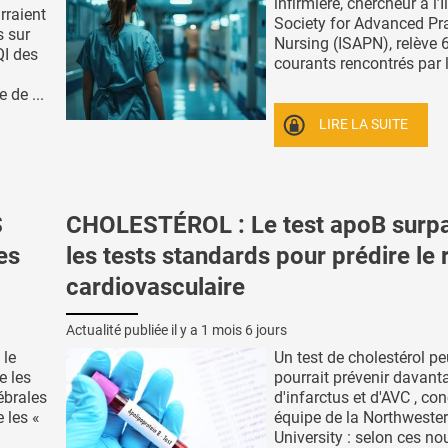
infirmière, chercheur à l’I
rraient
Society for Advanced Pr
s sur
Nursing (ISAPN), relève 6
QI des
courants rencontrés par le
 de ...
LIRE LA SUITE
S
CHOLESTÉROL : Le test apoB surp
es
les tests standards pour prédire le 
cardiovasculaire
Actualité publiée il y a
1 mois 6 jours
 le
Un test de cholestérol peu
e les
pourrait prévenir davant
ébrales
d'infarctus et d'AVC , con
 les «
équipe de la Northweste
University : selon ces nou