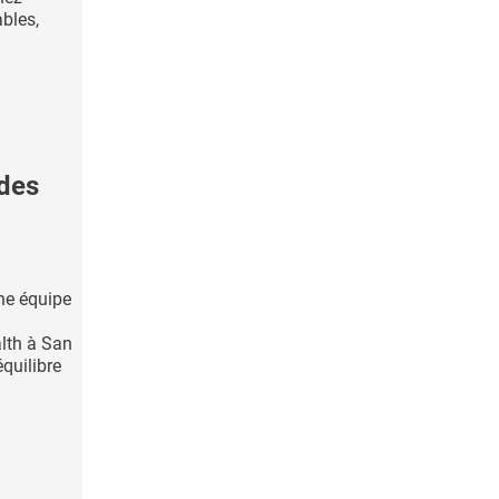
ables,
 des
ne équipe
alth à San
quilibre