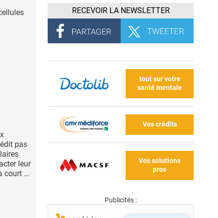
RECEVOIR LA NEWSLETTER
cellules
tout sur votre
santé mentale
Vos crédits
ux
édit pas
laires
Vos solutions
cter leur
pros
court ...
Publicités :