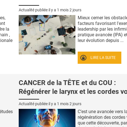
Actualité publiée il y a
1 mois 2 jours
es,
Mieux cerner les obstacle
ont
facteurs favorisant l'exe
re la
leadership par les infirm
ain ,
pratique avancée (IPA) e
tionale
leur évolution depuis ...
LIRE LA SUITE
CANCER de la TÊTE et du COU :
Régénérer le larynx et les cordes v
Actualité publiée il y a
1 mois 2 jours
 études
C’est une avancée vers l
régénération des cordes
que cette découverte, pa