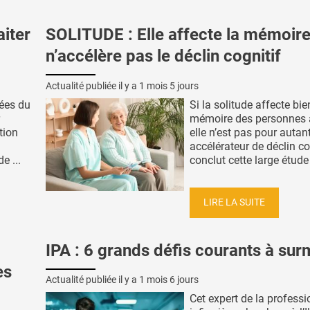
aiter
SOLITUDE : Elle affecte la mémoir
n’accélère pas le déclin cognitif
Actualité publiée il y a
1 mois 5 jours
vées du
Si la solitude affecte bie
mémoire des personnes 
tion
elle n’est pas pour autan
accélérateur de déclin cog
e ...
conclut cette large étude 
LIRE LA SUITE
IPA : 6 grands défis courants à su
es
Actualité publiée il y a
1 mois 6 jours
Cet expert de la professi