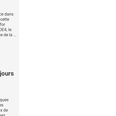
ce dans
 cette
for
OE4, le
 de la ...
jours
iques
es
ux de
hez