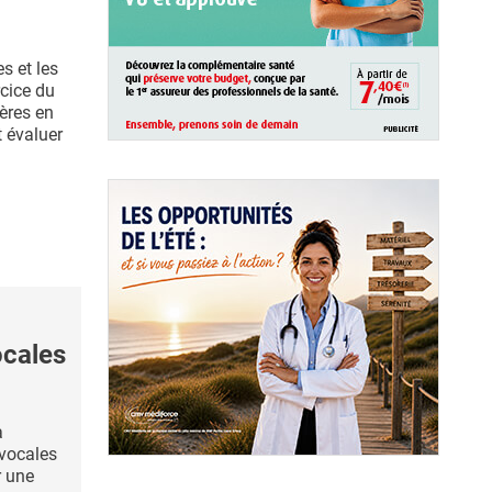
s et les
rcice du
ières en
t évaluer
ocales
a
 vocales
r une