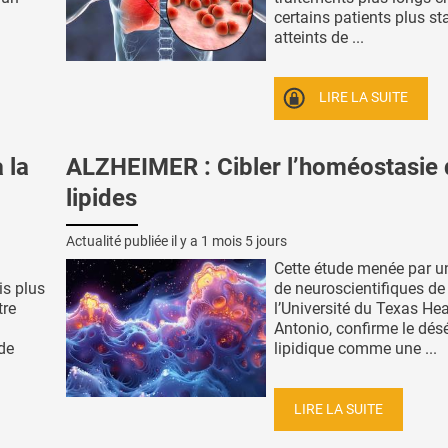
certains patients plus st
atteints de ...
LIRE LA SUITE
 la
ALZHEIMER : Cibler l’homéostasie
lipides
Actualité publiée il y a
1 mois 5 jours
Cette étude menée par u
is plus
de neuroscientifiques de
tre
l’Université du Texas He
Antonio, confirme le désé
ude
lipidique comme une ...
LIRE LA SUITE