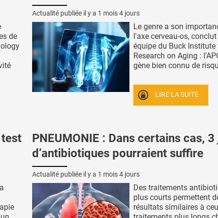
Actualité publiée il y a
1 mois 4 jours
e
Le genre a son importan
es de
l'axe cerveau-os, conclut
nology
équipe du Buck Institute 
Research on Aging : l'AP
vité
gène bien connu de risque
LIRE LA SUITE
test
PNEUMONIE : Dans certains cas, 3 
d’antibiotiques pourraient suffire
Actualité publiée il y a
1 mois 4 jours
va
Des traitements antibiot
plus courts permettent d
rapie
résultats similaires à ce
'un
traitements plus longs c