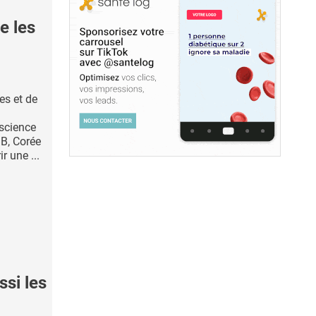
e les
es et de
oscience
B, Corée
r une ...
si les