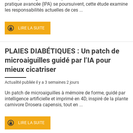
QUI SOMMES-NOUS ?
pratique avancée (IPA) se poursuivent, cette étude examine
les responsabilités actuelles de ces ...
PUBLICITÉ
CONDITIONS GÉNÉRALES
LIRE LA SUITE
CONTACT
PLAIES DIABÉTIQUES : Un patch de
CRÉDITS
microaiguilles guidé par l’IA pour
mieux cicatriser
Actualité publiée il y a
3 semaines 2 jours
Un patch de microaiguilles à mémoire de forme, guidé par
intelligence artificielle et imprimé en 4D, inspiré de la plante
carnivore Drosera capensis, tout en ...
LIRE LA SUITE