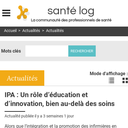
santé log
La communauté des professionnels de santé
Jump to navigation
Accueil
>
Actualités
>
Actualités
MON COMPTE
ABONNEMENT
Mots clés
S'ABONNER À LA REVUE SOIN À DOMICILE
ACTUS
Mode d'affichage :
DOSSIERS
Actualités
Voir
Vo
les
le
RÉSEAUX
actualité
ac
IPA : Un rôle d’éducation et
en
en
E-REVUE SAD
d’innovation, bien au-delà des soins
liste
bl
THÉMA
Actualité publiée il y a
3 semaines 1 jour
L'APP
Alors que l’intégration et la promotion des infirmières en