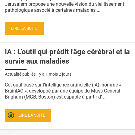
QUI SOMMES-NOUS ?
Jérusalem propose une nouvelle vision du vieillissement
pathologique associé à certaines maladies ...
PUBLICITÉ
CONDITIONS GÉNÉRALES
LIRE LA SUITE
CONTACT
IA : L’outil qui prédit l'âge cérébral et la
CRÉDITS
survie aux maladies
Actualité publiée il y a
1 mois 2 jours
Cet outil basé sur l’intelligence artificielle (IA), nommé «
BrainIAC », développé par une équipe du Mass General
Brigham (MGB, Boston) est capable à partir d’ ...
LIRE LA SUITE