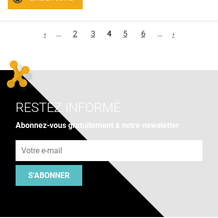
Pages
‹
…
2
3
4
5
6
…
›
RESTEZ INFORMÉ
Abonnez-vous gratuitement à notre newsletter
Adresse e-mail
S'ABONNER