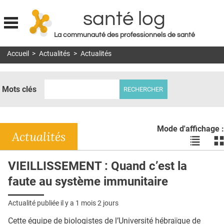
santé log
La communauté des professionnels de santé
Jump to navigation
Accueil
>
Actualités
>
Actualités
MON COMPTE
ABONNEMENT
Mots clés
S'ABONNER À LA REVUE SOIN À DOMICILE
ACTUS
Mode d'affichage :
DOSSIERS
Actualités
Voir
Vo
les
le
RÉSEAUX
actualité
ac
VIEILLISSEMENT : Quand c’est la
en
en
E-REVUE SAD
faute au système immunitaire
liste
bl
THÉMA
Actualité publiée il y a
1 mois 2 jours
L'APP
Cette équipe de biologistes de l’Université hébraïque de