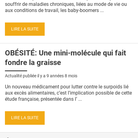
QUI SOMMES-NOUS ?
souffrir de maladies chroniques, liées au mode de vie ou
aux conditions de travail, les baby-boomers ...
PUBLICITÉ
CONDITIONS GÉNÉRALES
LIRE LA SUITE
CONTACT
OBÉSITÉ: Une mini-molécule qui fait
CRÉDITS
fondre la graisse
Actualité publiée il y a
9 années 8 mois
Un nouveau médicament pour lutter contre le surpoids lié
aux excès alimentaires, c’est l’implication possible de cette
étude française, présentée dans l’ ...
LIRE LA SUITE