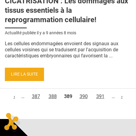
CICATRISATION : Les dommages aux
tissus essentiels à la
reprogrammation cellulaire!
Actualité publiée il y a
9 années 8 mois
Les cellules endommagées envoient des signaux aux
cellules voisines qui se traduisent par l'acquisition de
caractéristiques embryonnaires qui favorisent la ...
LIRE LA SUITE
Pages
‹
…
387
388
389
390
391
…
›