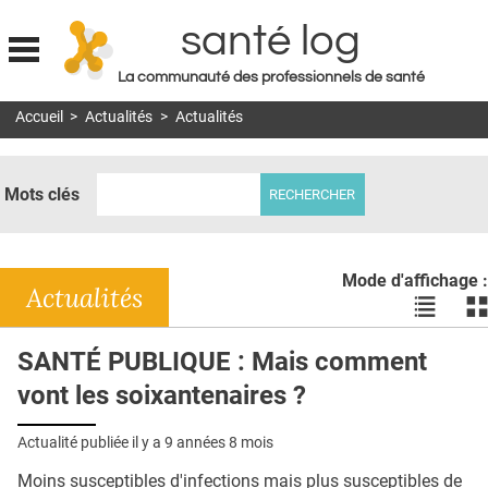
santé log
La communauté des professionnels de santé
Jump to navigation
Accueil
>
Actualités
>
Actualités
MON COMPTE
ABONNEMENT
Mots clés
S'ABONNER À LA REVUE SOIN À DOMICILE
ACTUS
Mode d'affichage :
DOSSIERS
Actualités
Voir
Vo
les
le
RÉSEAUX
actualité
ac
SANTÉ PUBLIQUE : Mais comment
en
en
E-REVUE SAD
vont les soixantenaires ?
liste
bl
THÉMA
Actualité publiée il y a
9 années 8 mois
L'APP
Moins susceptibles d'infections mais plus susceptibles de