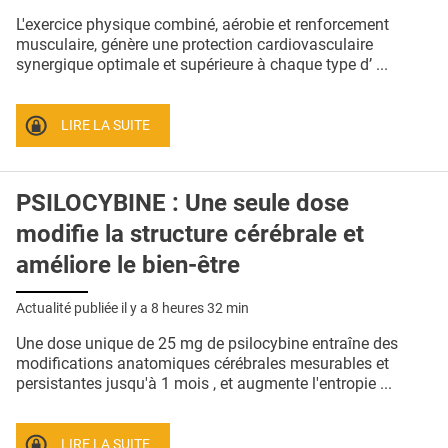
QUI SOMMES-NOUS ?
L'exercice physique combiné, aérobie et renforcement
musculaire, génère une protection cardiovasculaire
PUBLICITÉ
synergique optimale et supérieure à chaque type d’ ...
CONDITIONS GÉNÉRALES
LIRE LA SUITE
CONTACT
CRÉDITS
PSILOCYBINE : Une seule dose
modifie la structure cérébrale et
améliore le bien-être
Actualité publiée il y a
8 heures 32 min
Une dose unique de 25 mg de psilocybine entraîne des
modifications anatomiques cérébrales mesurables et
persistantes jusqu'à 1 mois , et augmente l'entropie ...
LIRE LA SUITE