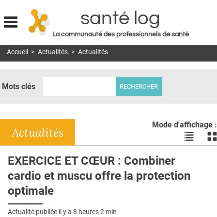
santé log
La communauté des professionnels de santé
Jump to navigation
Accueil
>
Actualités
>
Actualités
MON COMPTE
ABONNEMENT
Mots clés
S'ABONNER À LA REVUE SOIN À DOMICILE
ACTUS
Mode d'affichage :
DOSSIERS
Actualités
Voir
Vo
les
le
RÉSEAUX
actualité
ac
EXERCICE ET CŒUR : Combiner
en
en
E-REVUE SAD
cardio et muscu offre la protection
liste
bl
THÉMA
optimale
L'APP
Actualité publiée il y a
8 heures 2 min