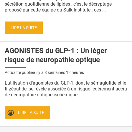
QUI SOMMES-NOUS ?
sécrétion quotidienne de lipides , c’est le décryptage
proposé par cette équipe du Salk Institute : ces ...
PUBLICITÉ
CONDITIONS GÉNÉRALES
LIRE LA SUITE
CONTACT
AGONISTES du GLP-1 : Un léger
CRÉDITS
risque de neuropathie optique
Actualité publiée il y a
3 semaines 12 heures
L'utilisation d’agonistes du GLP-1, dont le sémaglutide et le
tirzépatide, se révèle associée à un risque légèrement accru
de neuropathie optique ischémique , ...
LIRE LA SUITE