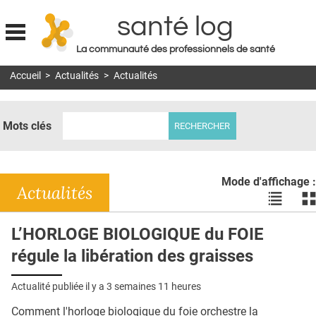
santé log
La communauté des professionnels de santé
Jump to navigation
Accueil
>
Actualités
>
Actualités
MON COMPTE
ABONNEMENT
Mots clés
S'ABONNER À LA REVUE SOIN À DOMICILE
ACTUS
Mode d'affichage :
DOSSIERS
Actualités
Voir
Vo
les
le
RÉSEAUX
actualité
ac
L’HORLOGE BIOLOGIQUE du FOIE
en
en
E-REVUE SAD
régule la libération des graisses
liste
bl
THÉMA
Actualité publiée il y a
3 semaines 11 heures
L'APP
Comment l'horloge biologique du foie orchestre la