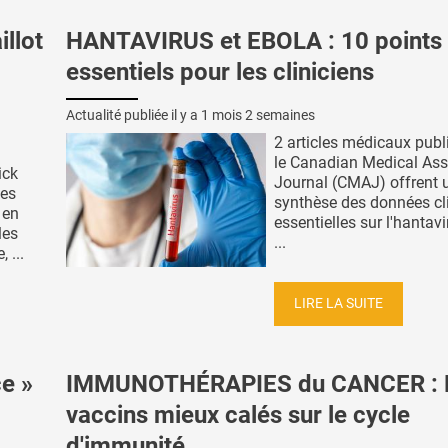
llot
HANTAVIRUS et EBOLA : 10 points
essentiels pour les cliniciens
Actualité publiée il y a
1 mois 2 semaines
2 articles médicaux publ
le Canadian Medical Ass
ick
Journal (CMAJ) offrent 
des
synthèse des données cl
 en
essentielles sur l'hantavi
les
...
 ...
LIRE LA SUITE
e »
IMMUNOTHÉRAPIES du CANCER : 
vaccins mieux calés sur le cycle
d'immunité