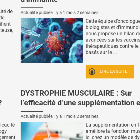
ité de
Actualité publiée il y a
1 mois 2 semaines
de
Cette équipe d’oncologue
ifient
biologistes et d’immuno
teuse,
nous propose un bilan d
.
avancées sur les vaccin
thérapeutiques contre le
basés sur le ...
LIRE LA SUITE
DYSTROPHIE MUSCULAIRE : Sur
?
l’efficacité d’une supplémentation e
Actualité publiée il y a
1 mois 2 semaines
icacité
La supplémentation en f
logy
améliore la fonction mus
rgement
ici chez un modèle de dy