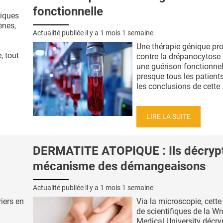
fonctionnelle
tiques
ènes,
Actualité publiée il y a
1 mois 1 semaine
Une thérapie génique pr
, tout
contre la drépanocytose 
une guérison fonctionnel
presque tous les patients
les conclusions de cette .
LIRE LA SUITE
DERMATITE ATOPIQUE : Ils décrypt
mécanisme des démangeaisons
Actualité publiée il y a
1 mois 1 semaine
iers en
Via la microscopie, cette
de scientifiques de la W
Medical University décry