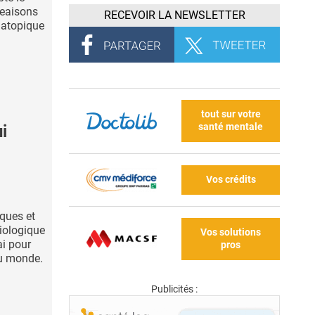
eaisons
RECEVOIR LA NEWSLETTER
 atopique
tout sur votre
santé mentale
i
Vos crédits
ques et
biologique
Vos solutions
ai pour
pros
du monde.
Publicités :