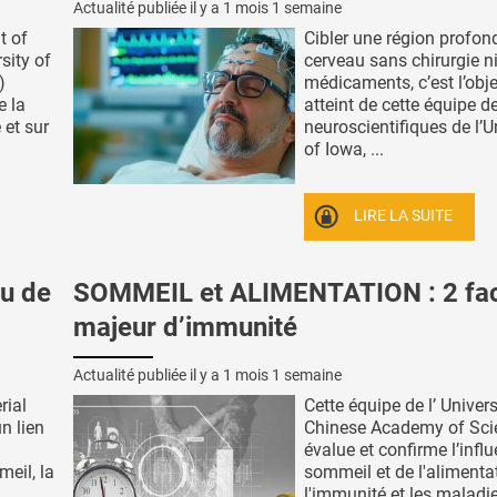
Actualité publiée il y a
1 mois 1 semaine
t of
Cibler une région profon
sity of
cerveau sans chirurgie n
)
médicaments, c’est l’obje
e la
atteint de cette équipe d
 et sur
neuroscientifiques de l’U
of Iowa, ...
LIRE LA SUITE
u de
SOMMEIL et ALIMENTATION : 2 fac
majeur d’immunité
Actualité publiée il y a
1 mois 1 semaine
rial
Cette équipe de l’ Univers
n lien
Chinese Academy of Sci
évalue et confirme l’infl
eil, la
sommeil et de l'alimenta
l'immunité et les maladies