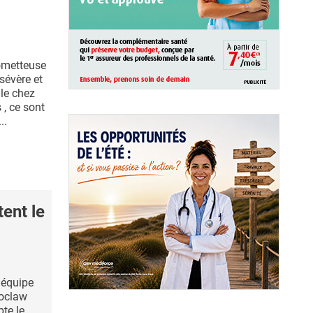
ometteuse
sévère et
le chez
 , ce sont
..
ent le
 équipe
roclaw
pte le