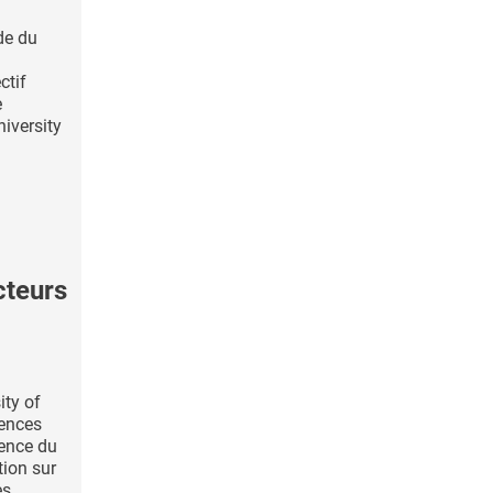
de du
i
ctif
e
niversity
teurs
ity of
ences
uence du
tion sur
 ...