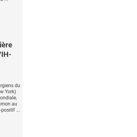
ière
VIH-
rgiens du
w York)
ondiale,
oumon au
ositif ...