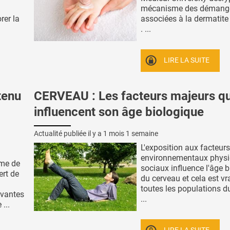
mécanisme des démang
rer la
associées à la dermatite
. ...
LIRE LA SUITE
tenu
CERVEAU : Les facteurs majeurs qu
influencent son âge biologique
Actualité publiée il y a
1 mois 1 semaine
L'exposition aux facteurs
environnementaux physi
rme de
sociaux influence l'âge 
ert de
du cerveau et cela est vr
toutes les populations 
ivantes
...
...