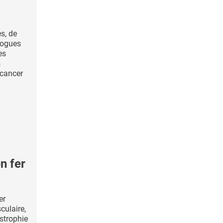
s, de
logues
es
s
 cancer
n fer
er
culaire,
strophie