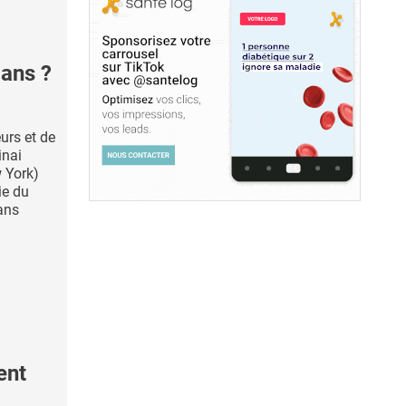
ans ?
urs et de
inai
 York)
ie du
ans
ent