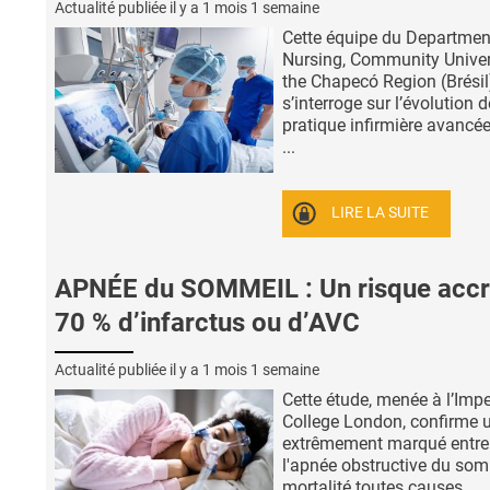
Actualité publiée il y a
1 mois 1 semaine
Cette équipe du Departmen
Nursing, Community Univer
the Chapecó Region (Brésil
s’interroge sur l’évolution d
pratique infirmière avancée
...
LIRE LA SUITE
APNÉE du SOMMEIL : Un risque accr
70 % d’infarctus ou d’AVC
Actualité publiée il y a
1 mois 1 semaine
Cette étude, menée à l’Impe
College London, confirme u
extrêmement marqué entre
l'apnée obstructive du somm
mortalité toutes causes