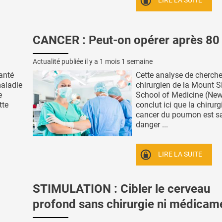
LIRE LA SUITE
CANCER : Peut-on opérer après 80 
Actualité publiée il y a
1 mois 1 semaine
anté
Cette analyse de cherche
maladie
chirurgien de la Mount S
e
School of Medicine (New
tte
conclut ici que la chirurg
cancer du poumon est s
danger ...
LIRE LA SUITE
STIMULATION : Cibler le cerveau
profond sans chirurgie ni médicam