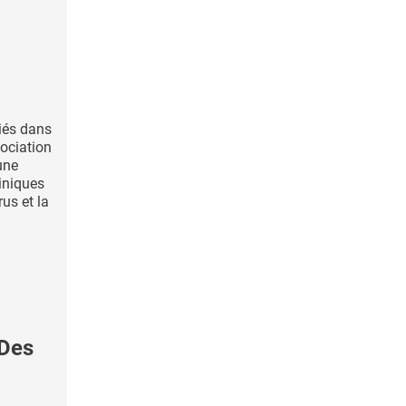
iés dans
ociation
une
iniques
rus et la
Des