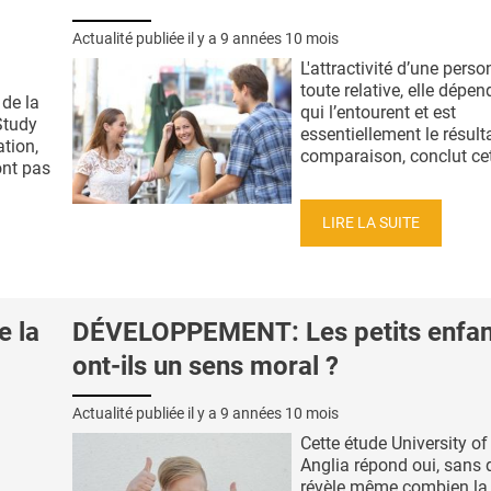
Actualité publiée il y a
9 années 10 mois
L'attractivité d’une perso
toute relative, elle dépe
de la
qui l’entourent et est
Study
essentiellement le résult
ation,
comparaison, conclut cett
ont pas
LIRE LA SUITE
e la
DÉVELOPPEMENT: Les petits enfan
ont-ils un sens moral ?
Actualité publiée il y a
9 années 10 mois
Cette étude University of
Anglia répond oui, sans 
révèle même combien la