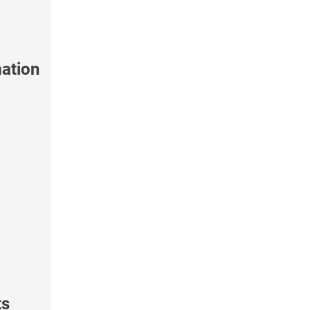
ation
ts