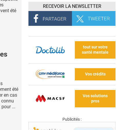
es
RECEVOIR LA NEWSLETTER
vent été
tout sur votre
santé mentale
des
Vos crédits
ns
ement été
er en cas
Vos solutions
a connu
pros
 pour ...
Publicités :