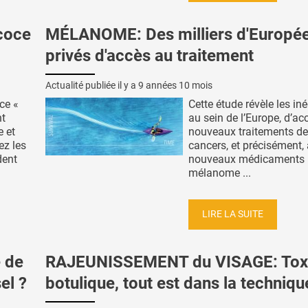
coce
MÉLANOME: Des milliers d'Europé
privés d'accès au traitement
Actualité publiée il y a
9 années 10 mois
ce «
Cette étude révèle les iné
nt
au sein de l’Europe, d’ac
 et
nouveaux traitements d
ez les
cancers, et précisément,
dent
nouveaux médicaments
mélanome ...
LIRE LA SUITE
 de
RAJEUNISSEMENT du VISAGE: Tox
el ?
botulique, tout est dans la techniqu