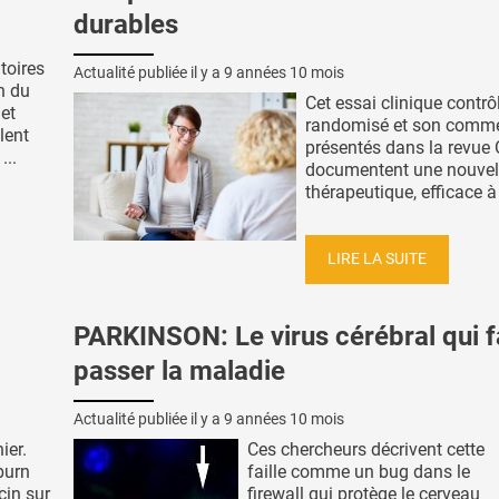
durables
itoires
Actualité publiée il y a
9 années 10 mois
n du
Cet essai clinique contrô
 et
randomisé et son comme
lent
présentés dans la revue 
...
documentent une nouvel
thérapeutique, efficace à l
LIRE LA SUITE
PARKINSON: Le virus cérébral qui f
passer la maladie
Actualité publiée il y a
9 années 10 mois
ier.
Ces chercheurs décrivent cette
burn
faille comme un bug dans le
cin sur
firewall qui protège le cerveau