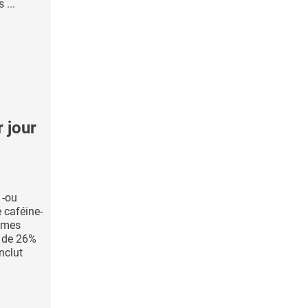
 ...
 jour
 -ou
 caféine-
mmes
 de 26%
nclut