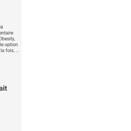
lé
ntaire
Obesity,
le option
a fois, ...
ait