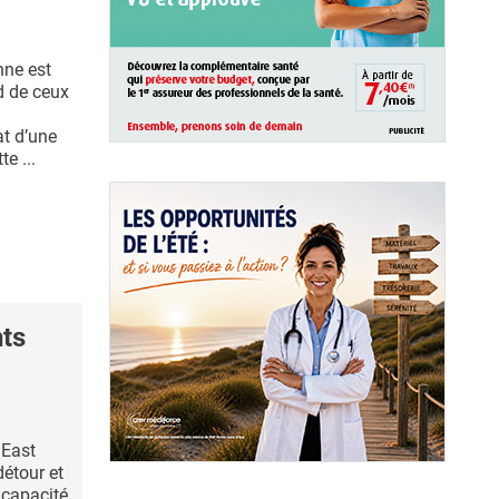
nne est
nd de ceux
at d’une
e ...
ts
 East
détour et
 capacité