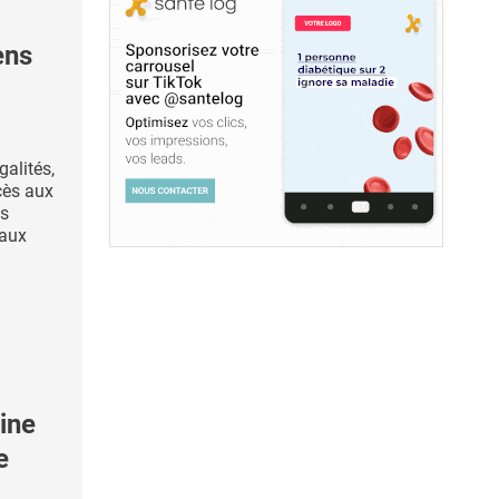
ens
galités,
cès aux
es
 aux
ine
e