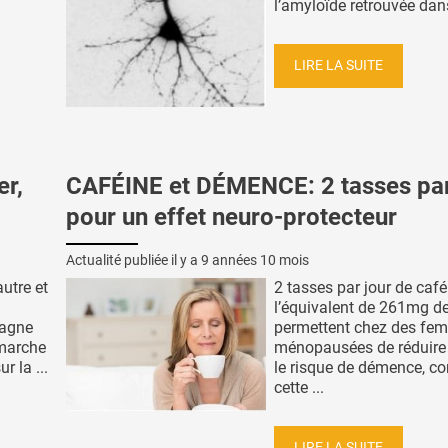
l’amyloïde retrouvée dans
LIRE LA SUITE
r,
CAFÉINE et DÉMENCE: 2 tasses par
pour un effet neuro-protecteur
Actualité publiée il y a
9 années 10 mois
autre et
2 tasses par jour de café
l’équivalent de 261mg de
pagne
permettent chez des fe
 marche
ménopausées de réduire
 la ...
le risque de démence, co
cette ...
LIRE LA SUITE