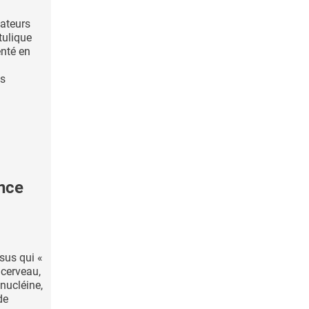
lateurs
tulique
nté en
es
nce
sus qui «
 cerveau,
ynucléine,
de