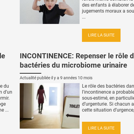
des enfants à élaborer d
jugements moraux a sou
...
LIRE LA SUITE
le
INCONTINENCE: Repenser le rôle 
bactéries du microbiome urinaire
Actualité publiée il y a
9 années 10 mois
te du
Le rôle des bactéries da
n d’un
l'incontinence a probabl
rmir.
sous-estimé, en particuli
oge
d’urgenturie. Si chacun 
e ...
cette situation d’urgence,
LIRE LA SUITE