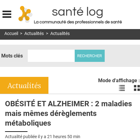
santé log
La communauté des professionnels de santé
Jump to navigation
Accueil
>
Actualités
>
Actualités
MON COMPTE
ABONNEMENT
Mots clés
S'ABONNER À LA REVUE SOIN À DOMICILE
ACTUS
Mode d'affichage :
DOSSIERS
Actualités
Voir
Vo
les
le
RÉSEAUX
actualité
ac
OBÉSITÉ ET ALZHEIMER : 2 maladies
en
en
E-REVUE SAD
mais mêmes dérèglements
liste
bl
THÉMA
métaboliques
L'APP
Actualité publiée il y a
21 heures 50 min