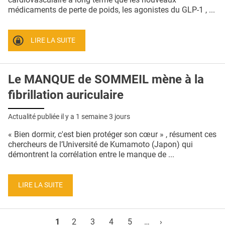
médicaments de perte de poids, les agonistes du GLP-1 , ...
LIRE LA SUITE
Le MANQUE de SOMMEIL mène à la
fibrillation auriculaire
Actualité publiée il y a
1 semaine 3 jours
« Bien dormir, c'est bien protéger son cœur » , résument ces
chercheurs de l’Université de Kumamoto (Japon) qui
démontrent la corrélation entre le manque de ...
LIRE LA SUITE
Pages
1
2
3
4
5
…
›