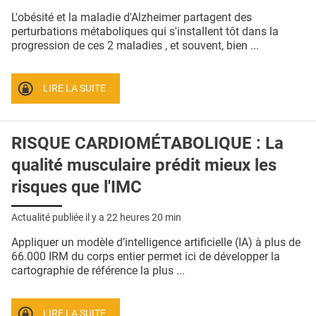
QUI SOMMES-NOUS ?
L'obésité et la maladie d'Alzheimer partagent des
perturbations métaboliques qui s'installent tôt dans la
PUBLICITÉ
progression de ces 2 maladies , et souvent, bien ...
CONDITIONS GÉNÉRALES
LIRE LA SUITE
CONTACT
CRÉDITS
RISQUE CARDIOMÉTABOLIQUE : La
qualité musculaire prédit mieux les
risques que l'IMC
Actualité publiée il y a
22 heures 20 min
Appliquer un modèle d’intelligence artificielle (IA) à plus de
66.000 IRM du corps entier permet ici de développer la
cartographie de référence la plus ...
LIRE LA SUITE