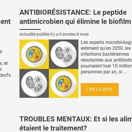
:
ANTIBIORÉSISTANCE: Le peptide
ment
antimicrobien qui élimine le biofilm
Actualité publiée il y a
9 années 8 mois
Les experts microbiologi
estiment qu'en 2050, les
la
infections bactériennes
résistantes aux antibiot
, et
pourraient tuer 10 millio
e
personnes par an, si ...
 œufs.
LIRE LA SUITE
TROUBLES MENTAUX: Et si les ali
étaient le traitement?