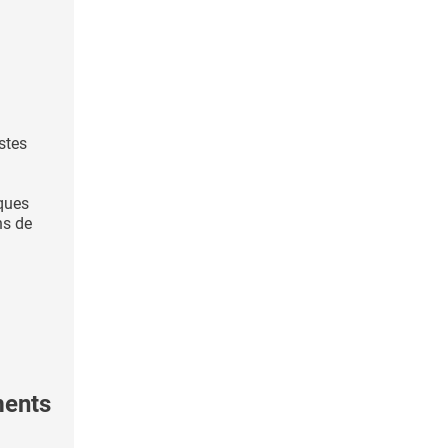
stes
iques
ns de
ments