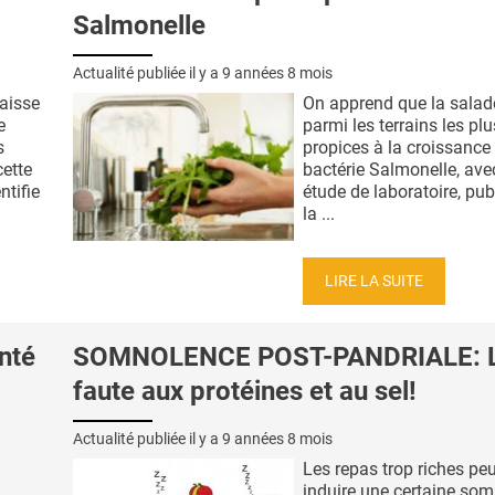
Salmonelle
Actualité publiée il y a
9 années 8 mois
aisse
On apprend que la salad
e
parmi les terrains les plu
s
propices à la croissance 
cette
bactérie Salmonelle, ave
ntifie
étude de laboratoire, pu
la ...
LIRE LA SUITE
nté
SOMNOLENCE POST-PANDRIALE: 
faute aux protéines et au sel!
Actualité publiée il y a
9 années 8 mois
Les repas trop riches pe
induire une certaine som