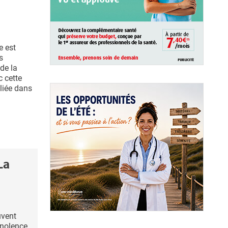
e est
s
de la
c cette
bliée dans
La
uvent
nolence,