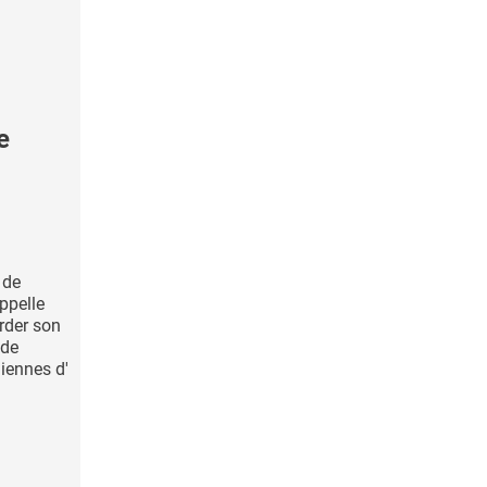
e
 de
ppelle
arder son
 de
iennes d'