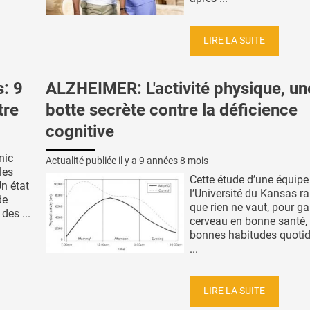
LIRE LA SUITE
: 9
ALZHEIMER: L'activité physique, un
tre
botte secrète contre la déficience
cognitive
nic
Actualité publiée il y a
9 années 8 mois
les
Cette étude d’une équipe
n état
l’Université du Kansas ra
de
que rien ne vaut, pour g
des ...
cerveau en bonne santé,
bonnes habitudes quotid
...
LIRE LA SUITE