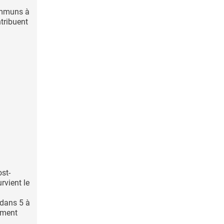
ommuns à
ntribuent
ost-
rvient le
 dans 5 à
ement