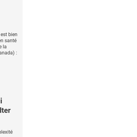
 est bien
en santé
e la
anada) :
i
lter
plexité