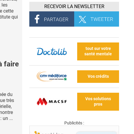
 les
RECEVOIR LA NEWSLETTER
 cette
itute qui
tout sur votre
santé mentale
 faire
Vos crédits
pnée du
Vos solutions
ue très
pros
ielle,
montre
 un ...
Publicités :