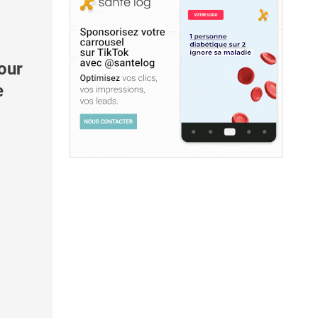
our
e