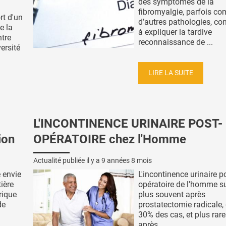
des symptômes de la
fibromyalgie, parfois c
rt d'un
d’autres pathologies, co
e la
à expliquer la tardive
ntre
reconnaissance de ...
versité
LIRE LA SUITE
L'INCONTINENCE URINAIRE POST-
ion
OPÉRATOIRE chez l'Homme
Actualité publiée il y a
9 années 8 mois
 envie
L'incontinence urinaire p
ière
opératoire de l'homme su
rique
plus souvent après
de
prostatectomie radicale,
30% des cas, et plus rar
après ...