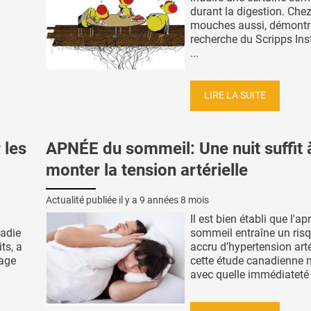
durant la digestion. Chez
mouches aussi, démontre
recherche du Scripps Inst
...
LIRE LA SUITE
 les
APNÉE du sommeil: Une nuit suffit à
monter la tension artérielle
Actualité publiée il y a
9 années 8 mois
Il est bien établi que l'a
ladie
sommeil entraîne un risq
ts, a
accru d’hypertension artér
tage
cette étude canadienne 
avec quelle immédiateté :