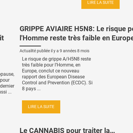
LIRE LA SUITE
GRIPPE AVIAIRE H5N8: Le risque p
it
l'Homme reste très faible en Europ
Actualité publiée il y a
9 années 8 mois
Le risque de grippe A/H5N8 reste
très faible pour l’Homme, en
Europe, conclut ce nouveau
opause,
rapport des European Disease
 pour
Control and Prevention (ECDC). Si
dernier
8 pays ...
si ...
LIRE LA SUITE
Le CANNABIS pour traiter la…