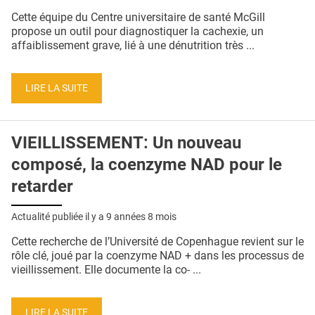
QUI SOMMES-NOUS ?
Cette équipe du Centre universitaire de santé McGill
propose un outil pour diagnostiquer la cachexie, un
PUBLICITÉ
affaiblissement grave, lié à une dénutrition très ...
CONDITIONS GÉNÉRALES
LIRE LA SUITE
CONTACT
CRÉDITS
VIEILLISSEMENT: Un nouveau
composé, la coenzyme NAD pour le
retarder
Actualité publiée il y a
9 années 8 mois
Cette recherche de l’Université de Copenhague revient sur le
rôle clé, joué par la coenzyme NAD + dans les processus de
vieillissement. Elle documente la co- ...
LIRE LA SUITE