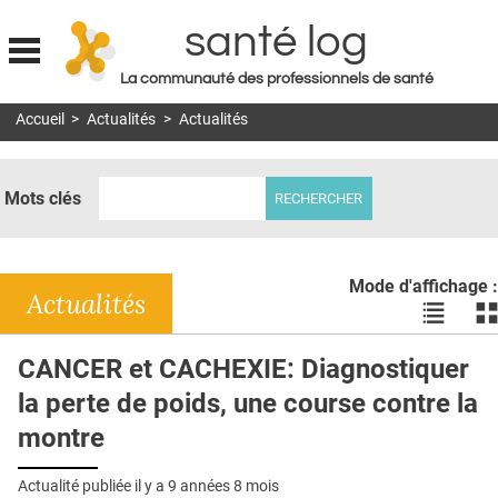
santé log
La communauté des professionnels de santé
Jump to navigation
Accueil
>
Actualités
>
Actualités
MON COMPTE
ABONNEMENT
Mots clés
S'ABONNER À LA REVUE SOIN À DOMICILE
ACTUS
Mode d'affichage :
DOSSIERS
Actualités
Voir
Vo
les
le
RÉSEAUX
actualité
ac
CANCER et CACHEXIE: Diagnostiquer
en
en
E-REVUE SAD
la perte de poids, une course contre la
liste
bl
THÉMA
montre
L'APP
Actualité publiée il y a
9 années 8 mois