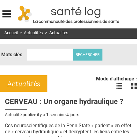
santé log
La communauté des professionnels de santé
Jump to navigation
Accueil
>
Actualités
>
Actualités
MON COMPTE
ABONNEMENT
Mots clés
S'ABONNER À LA REVUE SOIN À DOMICILE
ACTUS
Mode d'affichage :
DOSSIERS
Actualités
Voir
Vo
les
le
RÉSEAUX
actualité
ac
CERVEAU : Un organe hydraulique ?
en
en
E-REVUE SAD
liste
bl
Actualité publiée il y a
1 semaine 4 jours
THÉMA
Ces neuroscientifiques de la Penn State « parlent » en effet
L'APP
de « cerveau hydraulique » et décryptent les liens entre les