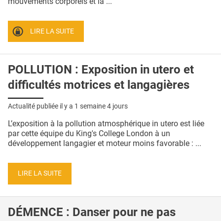
mouvements corporels et la ...
QUI SOMMES-NOUS ?
PUBLICITÉ
LIRE LA SUITE
CONDITIONS GÉNÉRALES
CONTACT
POLLUTION : Exposition in utero et
difficultés motrices et langagières
CRÉDITS
Actualité publiée il y a
1 semaine 4 jours
L’exposition à la pollution atmosphérique in utero est liée
par cette équipe du King's College London à un
développement langagier et moteur moins favorable : ...
LIRE LA SUITE
DÉMENCE : Danser pour ne pas