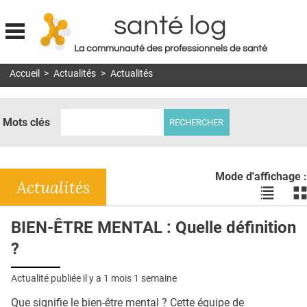
santé log
La communauté des professionnels de santé
Jump to navigation
Accueil
>
Actualités
>
Actualités
MON COMPTE
ABONNEMENT
Mots clés
S'ABONNER À LA REVUE SOIN À DOMICILE
ACTUS
Mode d'affichage :
DOSSIERS
Actualités
Voir
Vo
les
le
RÉSEAUX
actualité
ac
BIEN-ÊTRE MENTAL : Quelle définition
en
en
E-REVUE SAD
?
liste
bl
THÉMA
Actualité publiée il y a
1 mois 1 semaine
L'APP
Que signifie le bien-être mental ? Cette équipe de