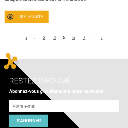
LIRE LA SUITE
Pages
‹
…
3
4
5
6
7
…
›
RESTEZ INFORMÉ
Abonnez-vous gratuitement à notre newsletter
Adresse e-mail
S'ABONNER