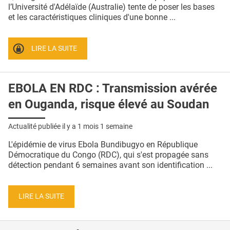
QUI SOMMES-NOUS ?
l’Université d'Adélaïde (Australie) tente de poser les bases
et les caractéristiques cliniques d'une bonne ...
PUBLICITÉ
CONDITIONS GÉNÉRALES
LIRE LA SUITE
CONTACT
EBOLA EN RDC : Transmission avérée
CRÉDITS
en Ouganda, risque élevé au Soudan
Actualité publiée il y a
1 mois 1 semaine
L'épidémie de virus Ebola Bundibugyo en République
Démocratique du Congo (RDC), qui s'est propagée sans
détection pendant 6 semaines avant son identification ...
LIRE LA SUITE