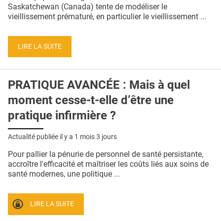
QUI SOMMES-NOUS ?
Saskatchewan (Canada) tente de modéliser le
vieillissement prématuré, en particulier le vieillissement ...
PUBLICITÉ
CONDITIONS GÉNÉRALES
LIRE LA SUITE
CONTACT
PRATIQUE AVANCÉE : Mais à quel
CRÉDITS
moment cesse-t-elle d’être une
pratique infirmière ?
Actualité publiée il y a
1 mois 3 jours
Pour pallier la pénurie de personnel de santé persistante,
accroître l'efficacité et maîtriser les coûts liés aux soins de
santé modernes, une politique ...
LIRE LA SUITE