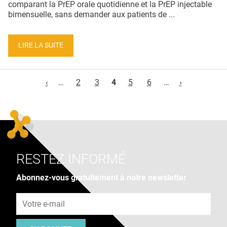
comparant la PrEP orale quotidienne et la PrEP injectable
bimensuelle, sans demander aux patients de ...
LIRE LA SUITE
Pages
‹
…
2
3
4
5
6
…
›
RESTEZ INFORMÉ
Abonnez-vous gratuitement à notre newsletter
Adresse e-mail