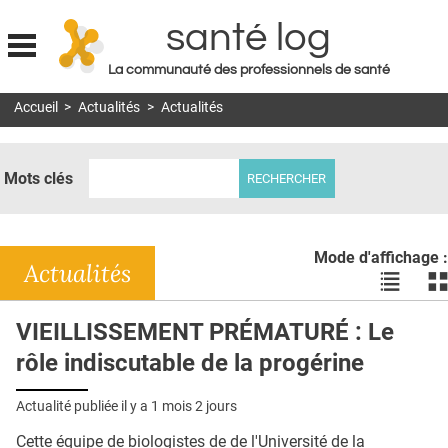
santé log
La communauté des professionnels de santé
Jump to navigation
Accueil
>
Actualités
>
Actualités
MON COMPTE
ABONNEMENT
Mots clés
S'ABONNER À LA REVUE SOIN À DOMICILE
ACTUS
Mode d'affichage :
DOSSIERS
Actualités
Voir
Vo
les
le
RÉSEAUX
actualité
ac
VIEILLISSEMENT PRÉMATURÉ : Le
en
en
E-REVUE SAD
rôle indiscutable de la progérine
liste
bl
THÉMA
Actualité publiée il y a
1 mois 2 jours
L'APP
Cette équipe de biologistes de de l'Université de la